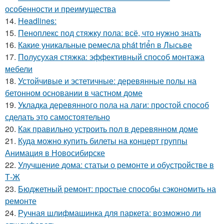
особенности и преимущества
14.
Headlines:
15.
Пеноплекс под стяжку пола: всё, что нужно знать
16.
Какие уникальные ремесла phát triển в Лысьве
17.
Полусухая стяжка: эффективный способ монтажа
мебели
18.
Устойчивые и эстетичные: деревянные полы на
бетонном основании в частном доме
19.
Укладка деревянного пола на лаги: простой способ
сделать это самостоятельно
20.
Как правильно устроить пол в деревянном доме
21.
Куда можно купить билеты на концерт группы
Анимация в Новосибирске
22.
Улучшение дома: статьи о ремонте и обустройстве в
Т-Ж
23.
Бюджетный ремонт: простые способы сэкономить на
ремонте
24.
Ручная шлифмашинка для паркета: возможно ли