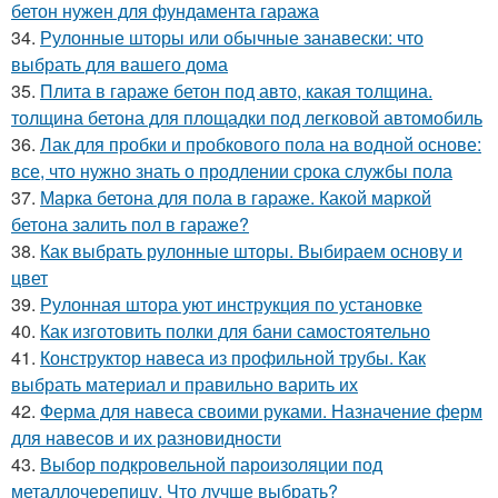
бетон нужен для фундамента гаража
34.
Рулонные шторы или обычные занавески: что
выбрать для вашего дома
35.
Плита в гараже бетон под авто, какая толщина.
толщина бетона для площадки под легковой автомобиль
36.
Лак для пробки и пробкового пола на водной основе:
все, что нужно знать о продлении срока службы пола
37.
Марка бетона для пола в гараже. Какой маркой
бетона залить пол в гараже?
38.
Как выбрать рулонные шторы. Выбираем основу и
цвет
39.
Рулонная штора уют инструкция по установке
40.
Как изготовить полки для бани самостоятельно
41.
Конструктор навеса из профильной трубы. Как
выбрать материал и правильно варить их
42.
Ферма для навеса своими руками. Назначение ферм
для навесов и их разновидности
43.
Выбор подкровельной пароизоляции под
металлочерепицу. Что лучше выбрать?