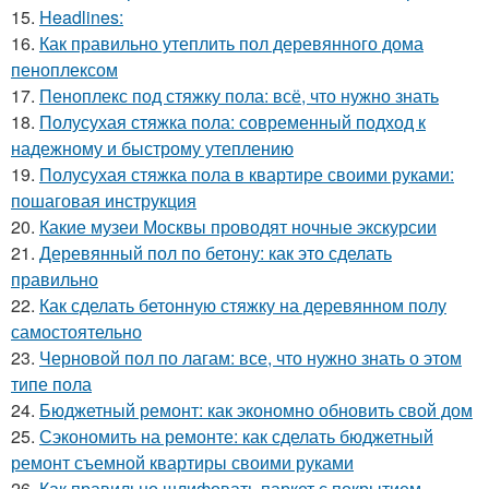
15.
Headlines:
16.
Как правильно утеплить пол деревянного дома
пеноплексом
17.
Пеноплекс под стяжку пола: всё, что нужно знать
18.
Полусухая стяжка пола: современный подход к
надежному и быстрому утеплению
19.
Полусухая стяжка пола в квартире своими руками:
пошаговая инструкция
20.
Какие музеи Москвы проводят ночные экскурсии
21.
Деревянный пол по бетону: как это сделать
правильно
22.
Как сделать бетонную стяжку на деревянном полу
самостоятельно
23.
Черновой пол по лагам: все, что нужно знать о этом
типе пола
24.
Бюджетный ремонт: как экономно обновить свой дом
25.
Сэкономить на ремонте: как сделать бюджетный
ремонт съемной квартиры своими руками
26.
Как правильно шлифовать паркет с покрытием