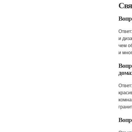
Свя
Вопр
Ответ
и диз
чем о
и мно
Вопр
дома
Ответ
краси
комна
грани
Вопр