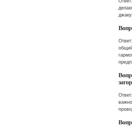
Ответ
делаю
джаку
Вопр
Ответ
общий
гармо
предп
Вопр
заго
Ответ
важно
прово
Вопр