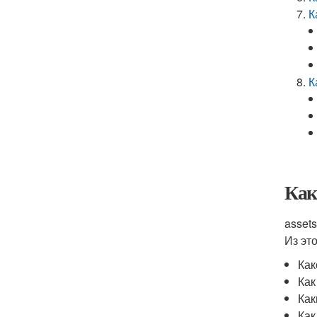
К
К
Как
asset
Из это
Как
Как
Как
Как