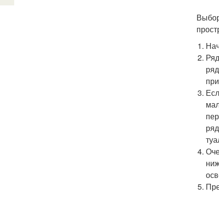
Выбор
прост
Нач
Ряд
ряд
при
Есл
мал
пер
ряд
туа
Оче
ниж
осв
Пре