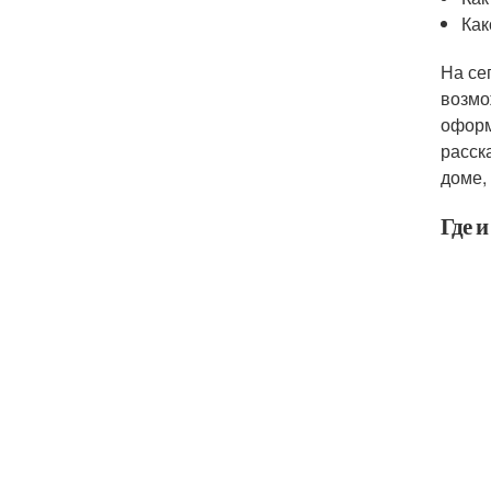
Как
На се
возмо
оформ
расск
доме,
Где 