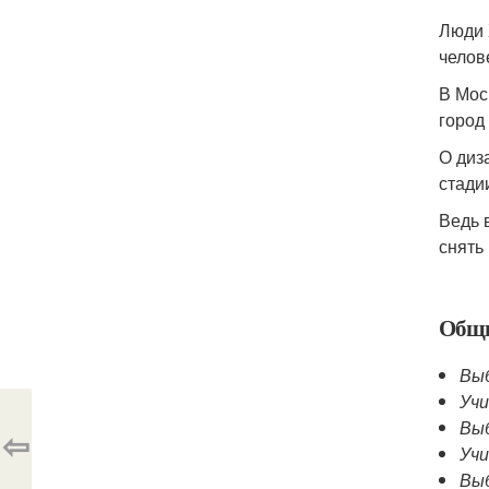
Люди 
челов
В Мос
город
О диз
стади
Ведь 
снять
Общи
Вы
Уч
Выб
⇦
Учи
Выб