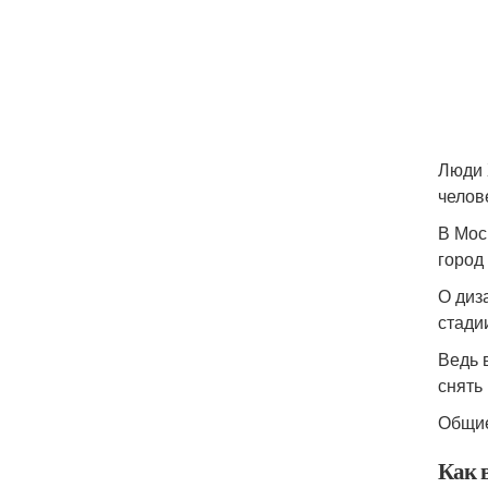
Люди 
челов
В Мос
город
О диз
стади
Ведь 
снять
Общие
Как 