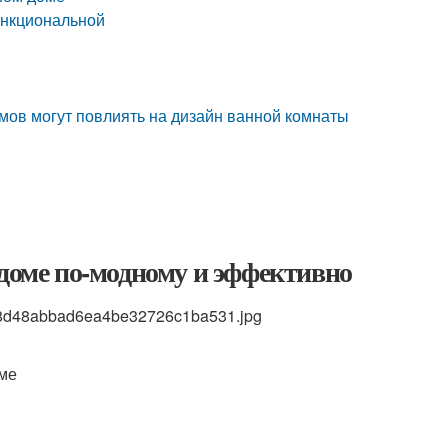
ункциональной
мов могут повлиять на дизайн ванной комнаты
 доме по-модному и эффективно
bdf8d48abbad6ea4be32726c1ba531.jpg
оме