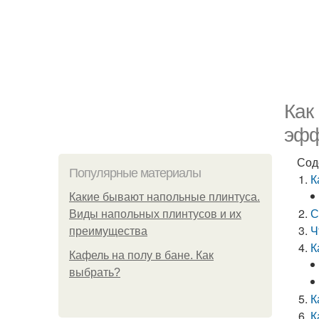
Как
эфф
Сод
Популярные материалы
К
Какие бывают напольные плинтуса.
С
Виды напольных плинтусов и их
Ч
преимущества
К
Кафель на полу в бане. Как
выбрать?
К
К