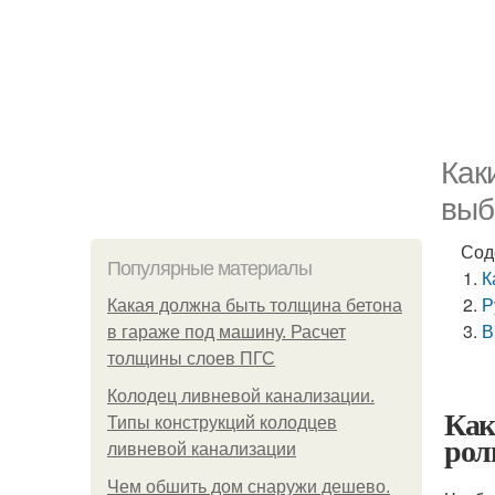
Как
выб
Сод
Популярные материалы
К
Р
Какая должна быть толщина бетона
В
в гараже под машину. Расчет
толщины слоев ПГС
Колодец ливневой канализации.
Как
Типы конструкций колодцев
рол
ливневой канализации
Чем обшить дом снаружи дешево.