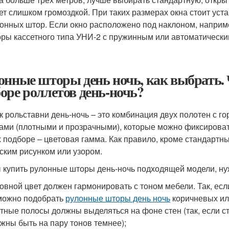
ет слишком громоздкой. При таких размерах окна стоит уста
онных штор. Если окно расположено под наклоном, наприм
ры кассетного типа УНИ-2 с пружинным или автоматическ
онные шторы день ночь, как выбрать.
оре роллетов день-ночь?
ак рольставни день-ночь – это комбинация двух полотен 
ами (плотными и прозрачными), которые можно фиксироват
х подборе – цветовая гамма. Как правило, кроме стандартн
ским рисунком или узором.
 купить рулонные шторы день-ночь подходящей модели, н
овной цвет должен гармонировать с тоном мебели. Так, ес
можно подобрать
рулонные шторы день ночь
коричневых ил
тные полосы должны выделяться на фоне стен (так, если с
жны быть на пару тонов темнее);