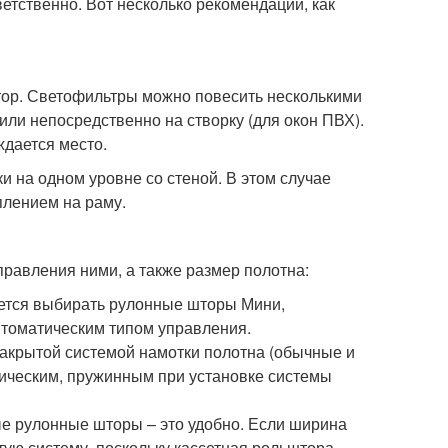
ветственно. Вот несколько рекомендаций, как
тор. Светофильтры можно повесить несколькими
 или непосредственно на створку (для окон ПВХ).
ждается место.
ки на одном уровне со стеной. В этом случае
плением на раму.
правления ними, а также размер полотна:
уется выбирать рулонные шторы Мини,
втоматическим типом управления.
закрытой системой намотки полотна (обычные и
тическим, пружинным при установке системы
е рулонные шторы – это удобно. Если ширина
тую систему, поскольку кассетная рольштора