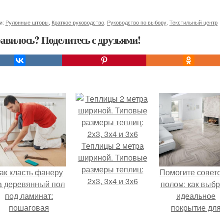
и:
Рулонные шторы
,
Краткое руководство
,
Руководство по выбору
,
Текстильный центр
авилось? Поделитесь с друзьями!
Теплицы 2 метра
шириной. Типовые
размеры теплиц:
ак класть фанеру
Помогите совет
2х3, 3х4 и 3х6
а деревянный пол
полом: как выбр
под ламинат:
идеальное
пошаговая
покрытие дл
инструкция
вашего дома