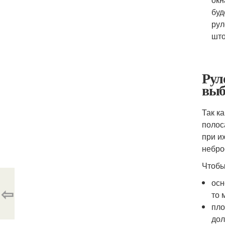
буд
рул
што
Рул
выб
Так к
полос
при и
небро
Чтобы
осн
⇦
то 
пло
дол