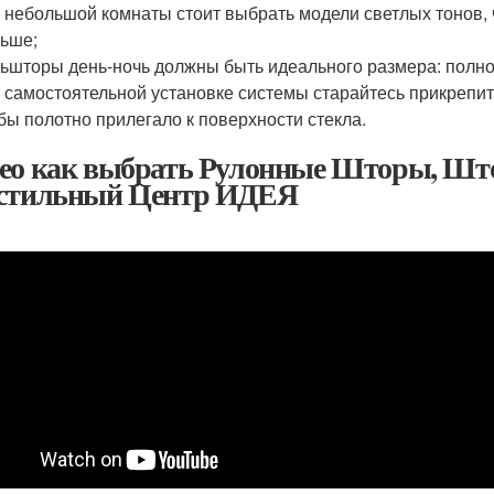
 небольшой комнаты стоит выбрать модели светлых тонов, 
ьше;
ьшторы день-ночь должны быть идеального размера: полно
 самостоятельной установке системы старайтесь прикрепить
бы полотно прилегало к поверхности стекла.
ео как выбрать Рулонные Шторы, Шт
стильный Центр ИДЕЯ