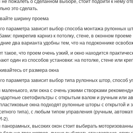
 не пожалеть о сделанном выборе, стоит подойти к нему от
льно это сделать.
вайте ширину проема
ого параметра зависит выбор способа монтажа рулонных ш
бами: прикрепив карниз к потолку, стене, в оконном проеме
дние два варианта удобны тем, что на подоконнике освобо
т такое, что проем очень узкий, и окно находится практичес
ают один из способов установки: на потолке, стене или кре
кивайтесь от размера окна
ого параметра зависит выбор типа рулонных штор, способ у
 маленького, или окна с очень узкими створками рекоменд
ндартные светофильтры с открытым валом и ручным или а
пластиковые окна подходят рулонные шторы с открытой и 
сетного типа), с любым типом управления (ручным, автома
-2).
 панорамных, высоких окон стоит выбирать моторизованны
а больше трех метров, лучше выбирать стандартную, откры