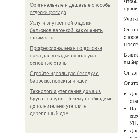
Чтобы
Оригинальные и дешевые способы
прави
отделки фасада
Учиты
Услуги внутренней отделки
От эт
балконов вагонкой: как оценить
спосо
стоимость
После
Профессиональная подготовка
Бывае
пола для укладки линолеума:
выбир
основные этапы
Оттал
Стройте идеальную беседку с
барбекю: проекты и идеи
От эт
Технологии утепления дома из
Для
бруса снаружи. Почему необходимо
ста
дополнительно утеплить
На 
деревянный дом
кас
УНИ
Для
окн