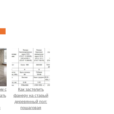
ом с
Как застелить
ать
фанеру на старый
деревянный пол:
я
пошаговая
инструкция