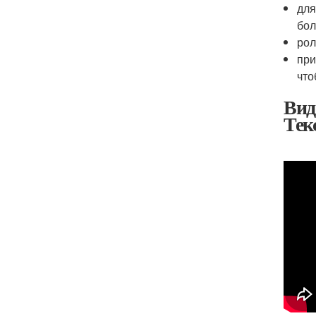
для
бол
рол
при
что
Вид
Тек