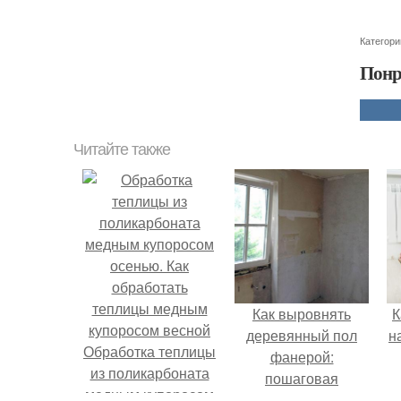
Категори
Понр
Читайте также
Как выровнять
К
деревянный пол
н
Обработка теплицы
фанерой:
из поликарбоната
пошаговая
медным купоросом
инструкция