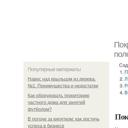
Пок
пол
Сод
Популярные материалы
П
Л
Навес над крыльцом из дерева.
Р
№1. Преимущества и недостатки
В
Как оборудовать территорию
частного дома для занятий
футболом?
Пок
В погоне за кипятком: как достичь
успеха в бизнесе