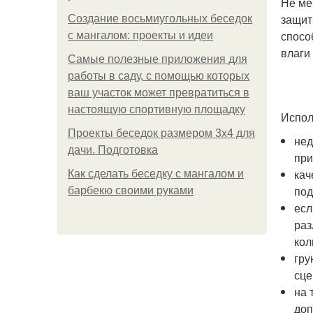
Не ме
защит
Создание восьмиугольных беседок
спосо
с мангалом: проекты и идеи
влаги
Самые полезные приложения для
работы в саду, с помощью которых
ваш участок может превратиться в
настоящую спортивную площадку
Испол
Проекты беседок размером 3х4 для
нед
дачи. Подготовка
при
кач
Как сделать беседку с мангалом и
под
барбекю своими руками
есл
раз
кол
гру
сце
на 
доп