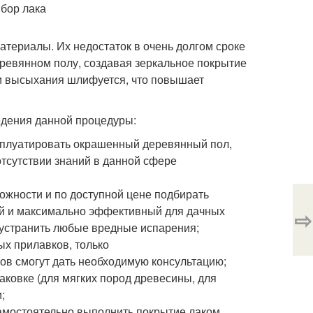
териалы. Их недостаток в очень долгом сроке
еревянном полу, создавая зеркальное покрытие
 и высыхания шлифуется, что повышает
едения данной процедуры:
ксплуатировать окрашенный деревянный пол,
отсутствии знаний в данной сфере
ожности и по доступной цене подбирать
й и максимально эффективный для дачных
⇨
 устранить любые вредные испарения;
ых прилавков, только
в смогут дать необходимую консультацию;
ковке (для мягких пород древесины, для
;
 самостоятельно выполнить покрытие лаком