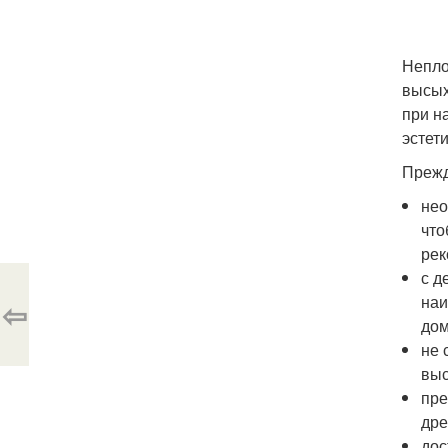
Непло
высых
при н
эстет
Прежд
нео
что
рек
с д
наи
⇦
дом
не 
выс
пре
дре
дос