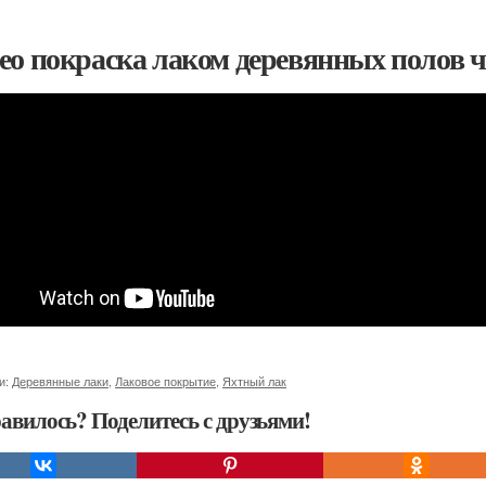
ео покраска лаком деревянных полов ч
и:
Деревянные лаки
,
Лаковое покрытие
,
Яхтный лак
авилось? Поделитесь с друзьями!