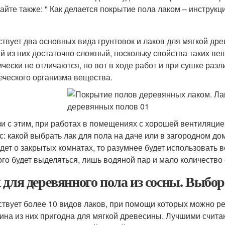
айте также: " Как делается покрытие пола лаком – инструкци
твует два основных вида грунтовок и лаков для мягкой др
й из них достаточно сложный, поскольку свойства таких в
ически не отличаются, но вот в ходе работ и при сушке раз
еческого организма вещества.
зи с этим, при работах в помещениях с хорошей вентиляцие
с: какой выбрать лак для пола на даче или в загородном до
идет о закрытых комнатах, то разумнее будет использовать
ого будет выделяться, лишь водяной пар и мало количество
 для деревянного пола из сосны. Выбор
твует более 10 видов лаков, при помощи которых можно р
ина из них пригодна для мягкой древесины. Лучшими счита