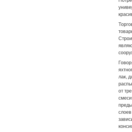
униве
краси
Торго
товар
Строи
являю
соору
Говор
яхтно
лак, 
распы
от тр
смеси
преды
слоев
завис
конси