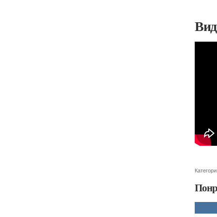
Вид
Категори
Понр