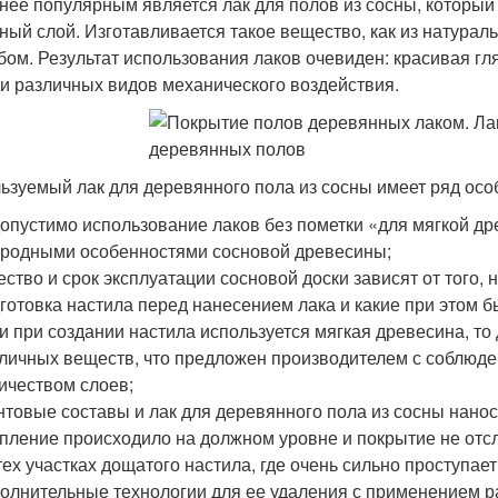
нее популярным является лак для полов из сосны, который
ный слой. Изготавливается такое вещество, как из натурал
бом. Результат использования лаков очевиден: красивая гл
 и различных видов механического воздействия.
ьзуемый лак для деревянного пола из сосны имеет ряд осо
опустимо использование лаков без пометки «для мягкой др
родными особенностями сосновой древесины;
ество и срок эксплуатации сосновой доски зависят от того
готовка настила перед нанесением лака и какие при этом 
и при создании настила используется мягкая древесина, то
личных веществ, что предложен производителем с соблюд
ичеством слоев;
нтовые составы и лак для деревянного пола из сосны нано
пление происходило на должном уровне и покрытие не отс
тех участках дощатого настила, где очень сильно проступае
олнительные технологии для ее удаления с применением р