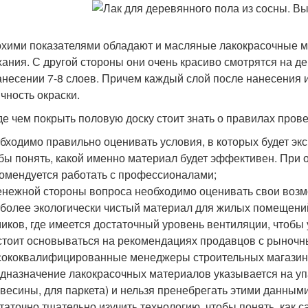
хими показателями обладают и масляные лакокрасочные ма
ания. С другой стороны они очень красиво смотрятся на д
анесении 7-8 слоев. Причем каждый слой после нанесения
ичность окраски.
е чем покрыть половую доску стоит знать о правилах пров
бходимо правильно оценивать условия, в которых будет э
бы понять, какой именно материал будет эффективен. При 
омендуется работать с профессионалами;
енежной стороны вопроса необходимо оценивать свои возм
более экологически чистый материал для жилых помещени
иков, где имеется достаточный уровень вентиляции, чтобы
стоит основываться на рекомендациях продавцов с рыночн
ококвалифицированные менеджеры строительных магазино
дназначение лакокрасочных материалов указывается на упа
весины, для паркета) и нельзя пренебрегать этими данными
таточно тщательно изучить технологию, чтобы понять, как