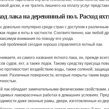
овой доски, и не тратить лишнего на оплату услуг представ
ход лака на деревянный пол. Расход яхт
с довольно популярно среди стран с доступом к различным
 как лодки и яхты в частности. Соответственно, как любой 
максимум внимания по поводу его ухода.
ной проблемой сегодня хорошо справляется яхтный лак.
онимаете, из самого названия яхтного лака, он, прежде всег
сов судов, яхт, а также лодок. Такому средству присуща п
но противостоит воздействию воды, также соленой, защища
ения. Различные поверхности, которые покрыты таким видо
ичностью.
й лак обладает замечательными физическими свойствами, 
одимых лакокрасочных работах в домашних условиях. Пре
одимости даже оконные рамы, двери, изготовленные из дер
бители, которые многократно использовали яхтный лак , зна