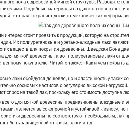
янного пола с древесиной мягкой структуры. Разводятся он
орителями. Подобные материалы создают на поверхности д
турой, которая сохраняет доски от механических деформаци
й интерес стоит проявить к продукции, которую на строите
ндии. Их полиуретановые и уретано-алкидные лаки являют
огих веществ для покрытия древесины. Шведская Бона дае
ла для мягкой древесины, а вот полиуретановые лаки от ш
ственному покупателю. Читайте также: «Как и чем покрыть 
овые лаки обойдутся дешевле, но и эластичность у таких с
ительно сосновых настилов с регулярно высокой нагрузкой
ют спрос на такой лак, поскольку его стоимость доступна л
 всего для мягкой древесины предназначены алкидные и э
твами, является высокопрочной и устойчивой к износу, но т
теристики древесины не соответствуют необходимым, лак п
тает быть защищенной от грязи, влаги и т.д.