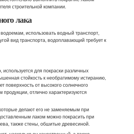
ителя строительной компании.
ного лака
 водоемам, использовать водный транспорт,
другой вид транспорта, водоплавающий требует к
о, используется для покраски различных
овышенная стойкость к необратимому истиранию,
ет поверхность от высокого солнечного
м продукции, отлично характеризуются
которые делают его не заменяемым при
доставленным лаком можно покрасить при
ева, также стены, обшитые древесиной.
ют, насколько он качественный, а также