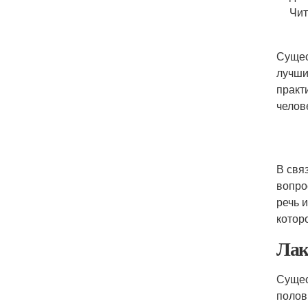
Чит
Сущес
лучши
практ
челов
В свя
вопро
речь 
котор
Лак
Сущес
полов