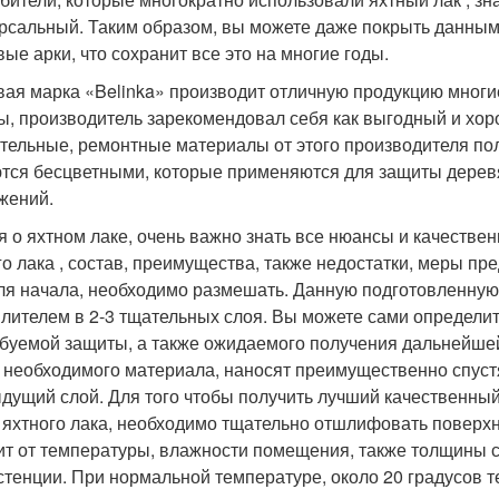
рсальный. Таким образом, вы можете даже покрыть данным
вые арки, что сохранит все это на многие годы.
вая марка «Belinka» производит отличную продукцию многие
ы, производитель зарекомендовал себя как выгодный и хор
тельные, ремонтные материалы от этого производителя по
тся бесцветными, которые применяются для защиты деревя
жений.
я о яхтном лаке, очень важно знать все нюансы и качестве
го лака , состав, преимущества, также недостатки, меры п
для начала, необходимо размешать. Данную подготовленную
лителем в 2-3 тщательных слоя. Вы можете сами определит
ебуемой защиты, а также ожидаемого получения дальнейше
 необходимого материала, наносят преимущественно спустя 
дущий слой. Для того чтобы получить лучший качественны
 яхтного лака, необходимо тщательно отшлифовать поверхн
ит от температуры, влажности помещения, также толщины 
стенции. При нормальной температуре, около 20 градусов т