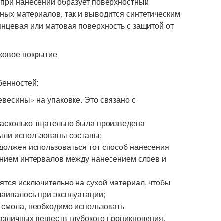
 при нанесении образует поверхностный
ьных материалов, так и выводится синтетическим
янцевая или матовая поверхность с защитой от
бенностей:
евесины» на упаковке. Это связано с
, насколько тщательно была произведена
были использованы составы;
 должен использоваться тот способ нанесения
ением интервалов между нанесением слоев и
сятся исключительно на сухой материал, чтобы
лаивалось при эксплуатации;
т смола, необходимо использовать
азличных веществ глубокого проникновения.