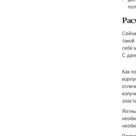
пол
Рас
Сейча
такой
себе 
С дан
Как п
корпу
отлич
излуч
эласт
Яхтны
необх
необх
Потре