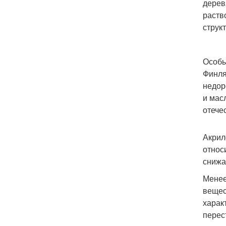
дерев
раств
струк
Особы
Финля
недор
и мас
отече
Акрил
относ
снижа
Менее
вещес
харак
перес