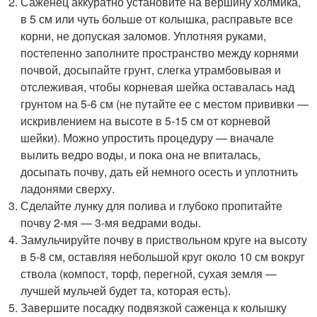
Саженец аккуратно установите на вершину холмика,
в 5 см или чуть больше от колышка, расправьте все
корни, не допуская заломов. Уплотняя руками,
постепенно заполните пространство между корнями
почвой, досыпайте грунт, слегка утрамбовывая и
отслеживая, чтобы корневая шейка оставалась над
грунтом на 5-6 см (не путайте ее с местом прививки —
искривлением на высоте в 5-15 см от корневой
шейки). Можно упростить процедуру — вначале
вылить ведро воды, и пока она не впиталась,
досыпать почву, дать ей немного осесть и уплотнить
ладонями сверху.
Сделайте лунку для полива и глубоко пропитайте
почву 2-мя — 3-мя ведрами воды.
Замульчируйте почву в приствольном круге на высоту
в 5-8 см, оставляя небольшой круг около 10 см вокруг
ствола (компост, торф, перегной, сухая земля —
лучшей мульчей будет та, которая есть).
Завершите посадку подвязкой саженца к колышку