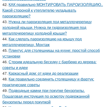
42.
КАК правильно МОНТИРОВАТЬ ПАРОИЗОЛЯЦИЮ..
Какой стороной к утеплителю укладывать
пароизоляцию?
43.
Нужна ли пароизоляция под металлочерепицу
холодной крыши. Нужна ли гидроизоляция под
металлочерепицу холодной крыши?
44.
Как сделать пароизоляцию на крышу под
металлочерепицу. Монтаж
45.
Плинтус для столешницы на кухне: простой способ
установки
46.
Строим идеальную беседку с барбекю из дерева:
советы и идеи
47.
Каркасный дом: от идеи до реализации
48.
Как правильно соединить столешницу и фартук:
практические советы
49.
Подводные камни при покупке бензопилы.
Пошаговая инструкция по осмотру подержанной
бензопилы перед покупкой