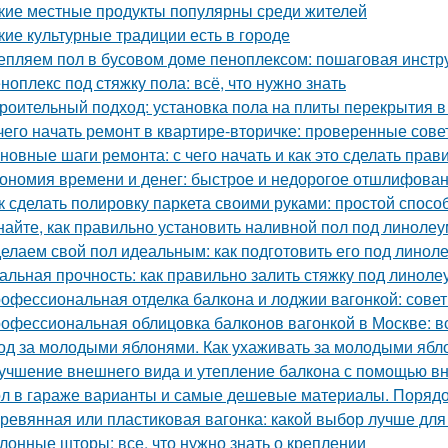
кие местные продукты популярны среди жителей
кие культурные традиции есть в городе
епляем пол в бусовом доме пеноплексом: пошаговая инстр
ноплекс под стяжку пола: всё, что нужно знать
роительный подход: установка пола на плиты перекрытия в
чего начать ремонт в квартире-вторичке: проверенные сов
новные шаги ремонта: с чего начать и как это сделать прав
ономия времени и денег: быстрое и недорогое отшлифован
к сделать полировку паркета своими руками: простой спосо
найте, как правильно установить наливной пол под линолеу
елаем свой пол идеальным: как подготовить его под линол
альная прочность: как правильно залить стяжку под линоле
офессиональная отделка балкона и лоджии вагонкой: сове
офессиональная облицовка балконов вагонкой в Москве: вс
од за молодыми яблонями. Как ухаживать за молодыми яб
учшение внешнего вида и утепление балкона с помощью в
л в гараже варианты и самые дешевые материалы. Порядок
ревянная или пластиковая вагонка: какой выбор лучше для
лонные шторы: все, что нужно знать о креплении