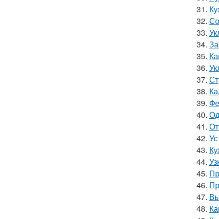
31.
Ку
32.
Со
33.
Ук
34.
За
35.
Ка
36.
Ук
37.
Ст
38.
Ка
39.
Фе
40.
Од
41.
От
42.
Ус
43.
Ку
44.
Уз
45.
Пр
46.
Пр
47.
Вы
48.
Ка