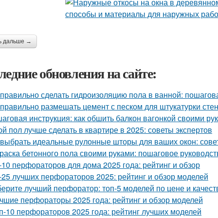
ь дальше →
ледние обновления на сайте:
 правильно сделать гидроизоляцию пола в ванной: пошагов
 правильно размешать цемент с песком для штукатурки сте
аговая инструкция: как обшить балкон вагонкой своими ру
ой пол лучше сделать в квартире в 2025: советы экспертов
 выбрать идеальные рулонные шторы для ваших окон: сове
раска бетонного пола своими руками: пошаговое руководст
-10 перфораторов для дома 2025 года: рейтинг и обзор
-25 лучших перфораторов 2025: рейтинг и обзор моделей
ерите лучший перфоратор: топ-5 моделей по цене и качест
чшие перфораторы 2025 года: рейтинг и обзор моделей
п-10 перфораторов 2025 года: рейтинг лучших моделей