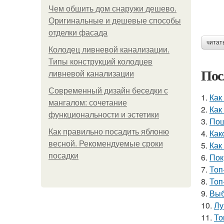
Чем обшить дом снаружи дешево.
Оригинальные и дешевые способы
отделки фасада
читат
Колодец ливневой канализации.
Типы конструкций колодцев
Пос
ливневой канализации
Современный дизайн беседки с
1.
Как
мангалом: сочетание
2.
Как
функциональности и эстетики
3.
Пош
Как правильно посадить яблоню
4.
Как
весной. Рекомендуемые сроки
5.
Как
посадки
6.
Пок
7.
Топ
8.
Топ
9.
Выб
10.
Лу
11.
То