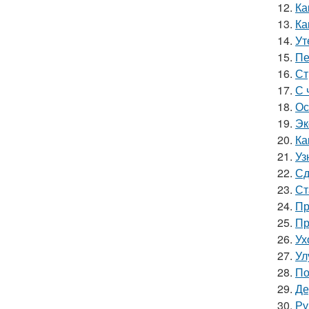
12.
Ка
13.
Ка
14.
Ут
15.
Пе
16.
Ст
17.
С 
18.
Ос
19.
Эк
20.
Ка
21.
Уз
22.
Сд
23.
Ст
24.
Пр
25.
Пр
26.
Ух
27.
Ул
28.
По
29.
Де
30.
Ру