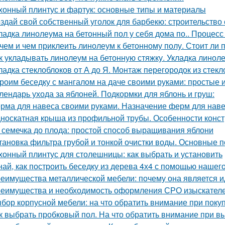
хонный плинтус и фартук: основные типы и материалы
здай свой собственный уголок для барбекю: строительство
ладка линолеума на бетонный пол у себя дома по.. Процесс
чем и чем приклеить линолеум к бетонному полу. Стоит ли 
к укладывать линолеум на бетонную стяжку. Укладка линол
ладка стеклоблоков от А до Я. Монтаж перегородок из стек
роим беседку с мангалом на даче своими руками: простые 
лендарь ухода за яблоней. Подкормки для яблонь и груш:
рма для навеса своими руками. Назначение ферм для наве
носкатная крыша из профильной трубы. Особенности конст
 семечка до плода: простой способ выращивания яблони
тановка фильтра грубой и тонкой очистки воды. Основные 
хонный плинтус для столешницы: как выбрать и установить
най, как построить беседку из дерева 4х4 с помощью нашег
еимущества металлической мебели: почему она является 
еимущества и необходимость оформления СРО изыскател
бор корпусной мебели: на что обратить внимание при поку
к выбрать пробковый пол. На что обратить внимание при в