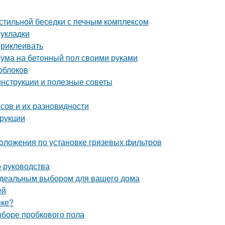
 стильной беседки с печным комплексом
 укладки
приклеивать
еума на бетонный пол своими руками
лоблоков
инструкции и полезные советы
сов и их разновидности
рукции
положения по установке грязевых фильтров
о руководства
идеальным выбором для вашего дома
ей
пке?
ыборе пробкового пола