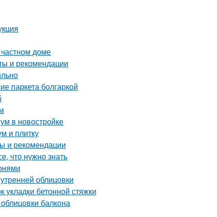
укция
 частном доме
еты и рекомендации
ильно
ие паркета болгаркой
б
м
еум в новостройке
ум и плитку
ты и рекомендации
е, что нужно знать
лонями
нутренней облицовки
 укладки бетонной стяжки
 облицовки балкона