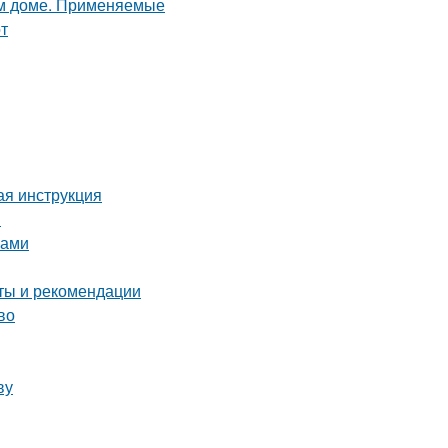
ая инструкция
н
ками
ты и рекомендации
во
ву