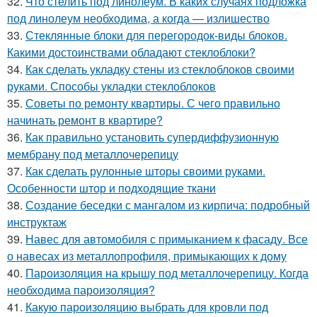
32.
Что стелить под линолеум. В каких случаях подложка
под линолеум необходима, а когда — излишество
33.
Стеклянные блоки для перегородок-виды блоков.
Какими достоинствами обладают стеклоблоки?
34.
Как сделать укладку стены из стеклоблоков своими
руками. Способы укладки стеклоблоков
35.
Советы по ремонту квартиры. С чего правильно
начинать ремонт в квартире?
36.
Как правильно установить супердиффузионную
мембрану под металлочерепицу
37.
Как сделать рулонные шторы своими руками.
Особенности штор и подходящие ткани
38.
Создание беседки с мангалом из кирпича: подробный
инструктаж
39.
Навес для автомобиля с примыканием к фасаду. Все
о навесах из металлопрофиля, примыкающих к дому
40.
Пароизоляция на крышу под металлочерепицу. Когда
необходима пароизоляция?
41.
Какую пароизоляцию выбрать для кровли под