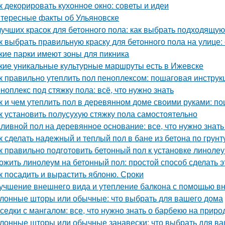
к декорировать кухонное окно: советы и идеи
тересные факты об Ульяновске
лучших красок для бетонного пола: как выбрать подходящую
к выбрать правильную краску для бетонного пола на улице:
кие парки имеют зоны для пикника
кие уникальные культурные маршруты есть в Ижевске
к правильно утеплить пол пеноплексом: пошаговая инструк
ноплекс под стяжку пола: всё, что нужно знать
к и чем утеплить пол в деревянном доме своими руками: п
к установить полусухую стяжку пола самостоятельно
ливной пол на деревянное основание: все, что нужно знать
к сделать надежный и теплый пол в бане из бетона по грунт
к правильно подготовить бетонный пол к установке линоле
ожить линолеум на бетонный пол: простой способ сделать 
к посадить и вырастить яблоню. Сроки
учшение внешнего вида и утепление балкона с помощью в
лонные шторы или обычные: что выбрать для вашего дома
седки с мангалом: все, что нужно знать о барбекю на приро
лонные шторы или обычные занавески: что выбрать для в