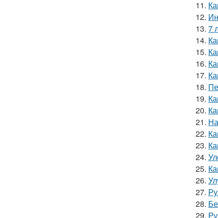
11.
Ка
12.
Ин
13.
7 
14.
Ка
15.
Ка
16.
Ка
17.
Ка
18.
Пе
19.
Ка
20.
Ка
21.
На
22.
Ка
23.
Ка
24.
Ул
25.
Ка
26.
Ул
27.
Ру
28.
Бе
29.
Ру