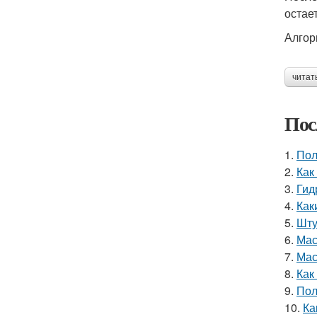
остае
Алгор
читат
Пос
1.
Пол
2.
Как
3.
Гид
4.
Как
5.
Шту
6.
Мас
7.
Мас
8.
Как
9.
Пол
10.
Ка