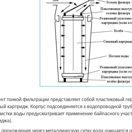
нт тонкой фильтрации представляет собой пластиковый гер
ый картридж. Корпус подсоединяется к водопроводной тру
чистки воды предусматривает применение байпасного участ
иджа).
 прохождения через металлическую сетку вода очищается о