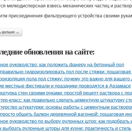
тся мелкодисперсная взвесь механических частиц и раство
итм присоединения фильтрующего устройства своими рука
ь дальше →
ледние обновления на сайте:
ное руководство: как положить фанеру на бетонный пол
 правильно гидроизолировать пол после стяжки: пошаговая
роизоляция пола под стяжку: почему это важно для вашего
ие местные фестивали и праздники проводятся в Арзамасе
катурка стен своими руками: простой рецепт раствора с 
тер-класс: как правильно сделать цементную штукатурку ст
терство штукатурки: основы работы с цементным растворо
 просто обшить балкон деревянной вагонкой: пошаговая ин
ное руководство по выбору рулонных штор: как подобрать
к выбрать рулонные шторы для кухни: практичность и стиль