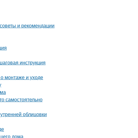
 советы и рекомендации
ция
ошаговая инструкция
 о монтаже и уходе
у
ума
это самостоятельно
нутренней облицовки
де
ашего дома