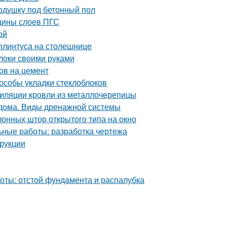
одушку под бетонный пол
щины слоев ПГС
ой
плинтуса на столешнице
локи своими руками
ов на цемент
пособы укладки стеклоблоков
тиляции кровли из металлочерепицы
 дома. Виды дренажной системы
лонных штор открытого типа на окно
ьные работы: разработка чертежа
рукции
оты: отстой фундамента и распалубка