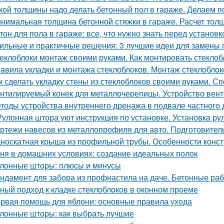
кой толщины надо делать бетонный пол в гараже. Делаем п
нимальная толщина бетонной стяжки в гараже. Расчет тол
тон для пола в гараже: все, что нужно знать перед установк
ильные и практичные решения: 3 лучшие идеи для замены 
еклоблоки монтаж своими руками. Как монтировать стеклоб
авила укладки и монтажа стеклоблоков. Монтаж стеклоблок
к сделать укладку стены из стеклоблоков своими руками. С
нтилируемый конек для металлочерепицы. Устройство вен
тоды устройства внутреннего дренажа в подвале частного
Рулонная штора уют инструкция по установке. Установка ру
ртежи навесов из металлопрофиля для авто. Подготовител
носкатная крыша из профильной трубы. Особенности конст
ня в домашних условиях: создание идеальных полок
лонные шторы: плюсы и минусы
ндамент для забора из профнастила на даче. Бетонные раб
ный подход к кладке стеклоблоков в оконном проеме
рвая помощь для яблони: основные правила ухода
лонные шторы: как выбрать лучшие