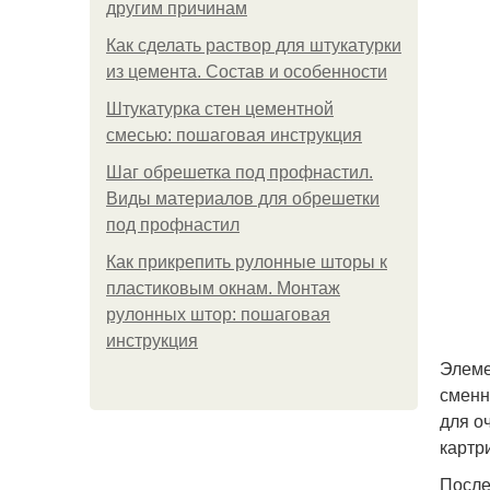
другим причинам
Как сделать раствор для штукатурки
из цемента. Состав и особенности
Штукатурка стен цементной
смесью: пошаговая инструкция
Шаг обрешетка под профнастил.
Виды материалов для обрешетки
под профнастил
Как прикрепить рулонные шторы к
пластиковым окнам. Монтаж
рулонных штор: пошаговая
инструкция
Элеме
сменн
для о
картр
После