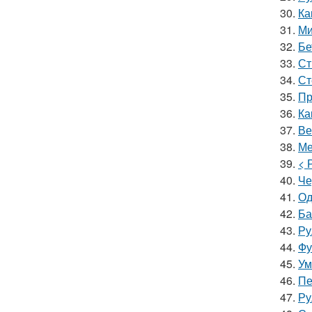
30.
Ка
31.
Ми
32.
Бе
33.
Ст
34.
Ст
35.
Пр
36.
Ка
37.
Ве
38.
Ме
39.
< 
40.
Че
41.
Од
42.
Ба
43.
Ру
44.
Фу
45.
Ум
46.
Пе
47.
Ру