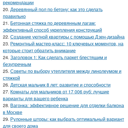
рекомендации
20.
Деревянный пол по бетону: как это сделать
правильно
21.
Бетонная стяжка по деревянным лагам:
эффективный способ укрепления конструкций
22.
Создание уютной квартиры с помощью Дзен-дизайна
23.
Ремонтный мастер-класс: 10 ключевых моментов, на
которые стоит обратить внимание
24.
Заголовок 1: Как сделать паркет блестящим и
безупречным
25.
Советы по выбору утеплителя между линолеумом и
стяжкой
26.
Детская мальчик 8 лет: развитие и способности
27.
Комнаты для мальчиков от 17 006 руб: лучшие
варианты для вашего ребенка
28.
Вагонка: эффективное решение для отделки балкона
в Москве
29.
Рулонные шторы: как выбрать оптимальный вариант
для своего дома