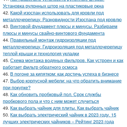
Установка рулонных штор на пластиковые окна
42.
Какой изоспан использовать для кровли под
металлочерепицу. Разновидности Изоспана под кровлю
43.
Винтовой фундамент плюсы и минусы. Разбираем
плюсы и минусы свайно-винтового фундамента
44.
Правильный монтаж гидроизоляции под
металлочерепицу. Гидроизоляция под металлочерепицу
теплой крыши и технология укладки
45.
Схема монтажа водяных фильтров. Как устроен и как
работает фильтр обратного осмоса
46.
В погоне за кипятком: как достичь успеха в бизнесе
47.
Выбор корпусной мебели: на что обратить внимание
при покупке?
48.
Как обновить пробковый пол. Срок службы
пробкового пола и что с ним может случиться
49.
Как выбрать чайник для плиты. Как выбрать чайник
50.
Как выбрать электрический чайник в 2023 году. 15
лучших электрических чайников – Рейтинг 2023 года