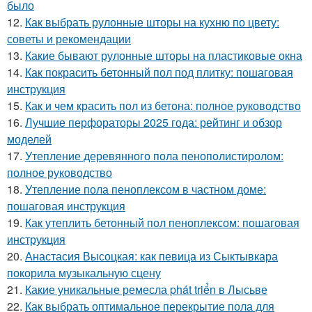
было
12.
Как выбрать рулонные шторы на кухню по цвету:
советы и рекомендации
13.
Какие бывают рулонные шторы на пластиковые окна
14.
Как покрасить бетонный пол под плитку: пошаговая
инструкция
15.
Как и чем красить пол из бетона: полное руководство
16.
Лучшие перфораторы 2025 года: рейтинг и обзор
моделей
17.
Утепление деревянного пола пенополистиролом:
полное руководство
18.
Утепление пола пеноплексом в частном доме:
пошаговая инструкция
19.
Как утеплить бетонный пол пеноплексом: пошаговая
инструкция
20.
Анастасия Высоцкая: как певица из Сыктывкара
покорила музыкальную сцену
21.
Какие уникальные ремесла phát triển в Лысьве
22.
Как выбрать оптимальное перекрытие пола для