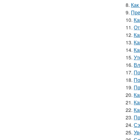
8.
Как
9.
Пре
10.
Ка
11.
От
12.
Ка
13.
Ка
14.
Ка
15.
Ут
16.
Вл
17.
По
18.
По
19.
Пр
20.
Ка
21.
Ка
22.
Ка
23.
Пр
24.
Сэ
25.
Ув
26.
Со