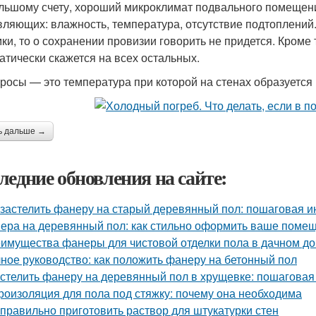
льшому счету, хороший микроклимат подвального помещени
вляющих: влажность, температура, отсутствие подтоплений.
мки, то о сохранении провизии говорить не придется. Кроме
атически скажется на всех остальных.
 росы — это температура при которой на стенах образуется 
ь дальше →
ледние обновления на сайте:
 застелить фанеру на старый деревянный пол: пошаговая и
ера на деревянный пол: как стильно оформить ваше поме
имущества фанеры для чистовой отделки пола в дачном д
ное руководство: как положить фанеру на бетонный пол
 стелить фанеру на деревянный пол в хрущевке: пошаговая
роизоляция для пола под стяжку: почему она необходима
 правильно приготовить раствор для штукатурки стен