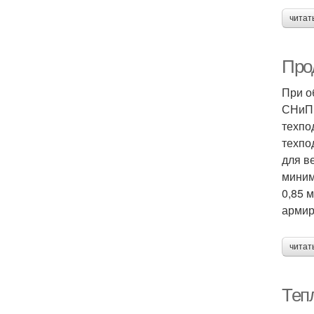
читат
Про
При о
СНиП.
техпо
техпо
для в
миним
0,85 
армир
читат
Теп