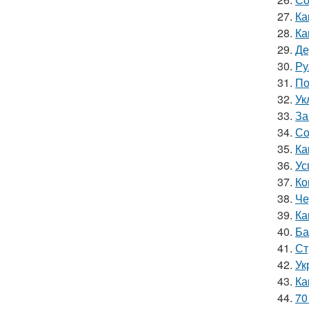
27.
Ка
28.
Ка
29.
Де
30.
Ру
31.
По
32.
Ук
33.
За
34.
Со
35.
Ка
36.
Ус
37.
Ко
38.
Че
39.
Ка
40.
Ба
41.
Ст
42.
Ук
43.
Ка
44.
70