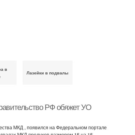
а в
Лазейки в подвалы
е
Правительство РФ обяжет УО
ества МКД , появился на Федеральном портале
подвалах МКД продухов размером 15 на 15