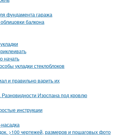
 для фундамента гаража
 облицовки балкона
 укладки
приклеивать
о начать
пособы укладки стеклоблоков
иал и правильно варить их
. Разновидности Изоспана под кровлю
простые инструкции
-насадка
док. >100 чертежей, размеров и пошаговых фото