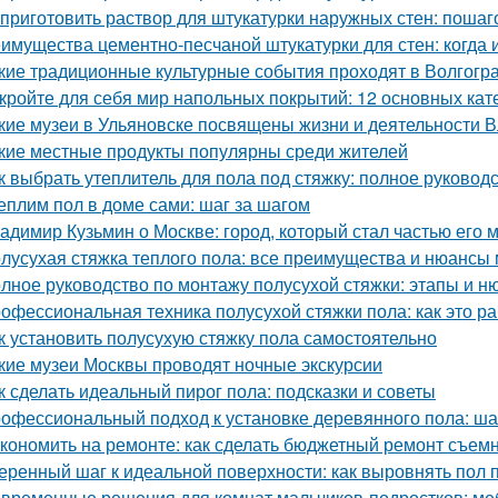
 приготовить раствор для штукатурки наружных стен: пошаг
имущества цементно-песчаной штукатурки для стен: когда 
кие традиционные культурные события проходят в Волгогр
кройте для себя мир напольных покрытий: 12 основных кат
кие музеи в Ульяновске посвящены жизни и деятельности 
кие местные продукты популярны среди жителей
к выбрать утеплитель для пола под стяжку: полное руковод
еплим пол в доме сами: шаг за шагом
адимир Кузьмин о Москве: город, который стал частью его 
лусухая стяжка теплого пола: все преимущества и нюансы
лное руководство по монтажу полусухой стяжки: этапы и н
офессиональная техника полусухой стяжки пола: как это ра
к установить полусухую стяжку пола самостоятельно
кие музеи Москвы проводят ночные экскурсии
к сделать идеальный пирог пола: подсказки и советы
офессиональный подход к установке деревянного пола: ша
кономить на ремонте: как сделать бюджетный ремонт съем
еренный шаг к идеальной поверхности: как выровнять пол 
временные решения для комнат мальчиков-подростков: ме