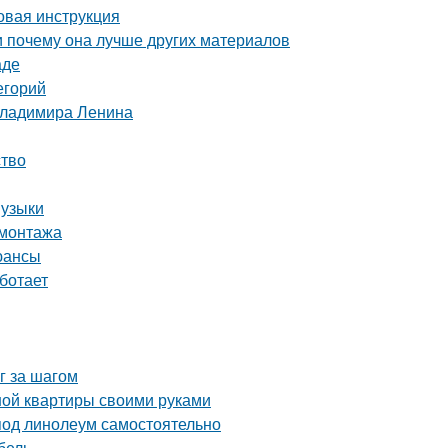
овая инструкция
и почему она лучше других материалов
аде
егорий
Владимира Ленина
ство
музыки
 монтажа
юансы
ботает
г за шагом
ной квартиры своими руками
под линолеум самостоятельно
бель