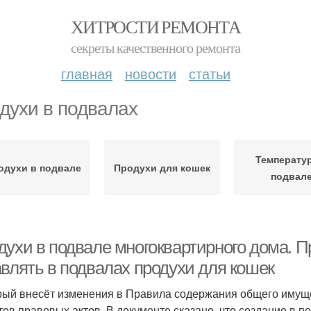
ХИТРОСТИ РЕМОНТА
секреты качественного ремонта
главная
новости
статьи
духи в подвалах
Температур
одухи в подвале
Продухи для кошек
подвал
духи в подвале многоквартирного дома. 
авлять в подвалах продухи для кошек
орый внесёт изменения в Правила содержания общего имущ
тов правовых актов. В документе сказано, что создание в 