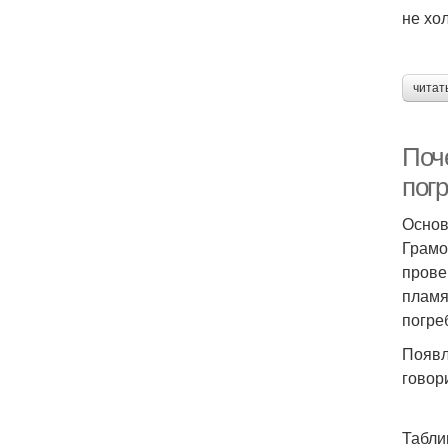
не хо
читат
Поч
пог
Основ
Грамо
прове
пламя
погре
Появл
говор
Табли