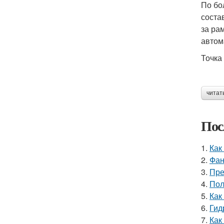
По бо
соста
за ра
автом
Точка
читат
Пос
1.
Как
2.
Фан
3.
Пре
4.
Пол
5.
Как
6.
Гид
7.
Как