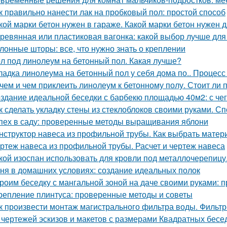
к правильно нанести лак на пробковый пол: простой способ
кой марки бетон нужен в гараже. Какой марки бетон нужен
ревянная или пластиковая вагонка: какой выбор лучше для
лонные шторы: все, что нужно знать о креплении
л под линолеум на бетонный пол. Какая лучше?
ладка линолеума на бетонный пол у себя дома по.. Процесс
чем и чем приклеить линолеум к бетонному полу. Стоит ли 
здание идеальной беседки с барбекю площадью 40м2: с чег
к сделать укладку стены из стеклоблоков своими руками. С
пех в саду: проверенные методы выращивания яблони
нструктор навеса из профильной трубы. Как выбрать матер
ртеж навеса из профильной трубы. Расчет и чертеж навеса
кой изоспан использовать для кровли под металлочерепицу
ня в домашних условиях: создание идеальных полок
роим беседку с мангальной зоной на даче своими руками: 
репление плинтуса: проверенные методы и советы
к произвести монтаж магистрального фильтра воды. Фильтр
 чертежей эскизов и макетов с размерами Квадратных бесе