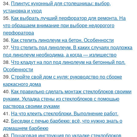
34.
Плинтус кухонный для столешницы: выбор,
установка и уход
35.
Как выбрать лучший перфоратор для ремонта. На
что обращаем внимание при выборе недорогого
перфоратора
36.
Как стелить линолеум на бетон. Особенности
37.
Что стелить под линолеум. В каких случаях подложка
под линолеум необходима, а когда — излишество
38.
Что кладут на пол под линолеум на бетонный пол.
Особенности
39.
Стройте свой дом с нуля: руководство по сборке
каркасного дома
40.
Как правильно сделать монтаж стеклоблоков своими
руками. Укладка стены из стеклоблоков с помощью
раствора своими руками
41.
На что клеить стеклоблоки. Выполнение работ.
42.
Беседки с печью барбекю: всё, что нужно знать о
домашнем барбекю
43.
Пошаговая инструкция по укладке стеклоблоков