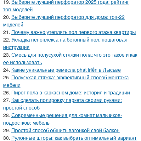
19.
Выберите лучший перфоратор 2025 года: рейтинг
топ-моделей
20.
Выберите лучший перфоратор для дома: топ-22
моделей
21.
Почему важно утеплять пол первого этажа квартиры
22.
Укладка пеноплекса на бетонный пол: пошаговая
инструкция
23.
Смесь для полусухой стяжки пола: что это такое и как
ее использовать
24.
Какие уникальные ремесла phát triển в Лысьве
25.
Полусухая стяжка: эффективный способ монтажа
мебели
26.
Пирог пола в каркасном доме: история и традиции
27.
Как сделать полировку паркета своими руками:
простой способ
28.
Современные решения для комнат мальчиков-
подростков: мебель
29.
Простой способ обшить вагонкой свой балкон
30.
Рулонные шторы: как выбрать оптимальный вариант