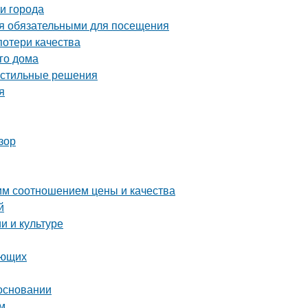
и города
ся обязательными для посещения
потери качества
го дома
 стильные решения
я
зор
м соотношением цены и качества
й
и и культуре
ающих
основании
м