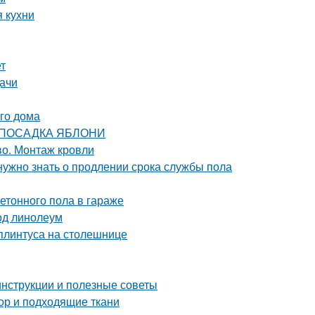
 кухни
т
дачи
го дома
ЯЯ ПОСАДКА ЯБЛОНИ
во. Монтаж кровли
 нужно знать о продлении срока службы пола
етонного пола в гараже
под линолеум
плинтуса на столешнице
инструкции и полезные советы
ор и подходящие ткани