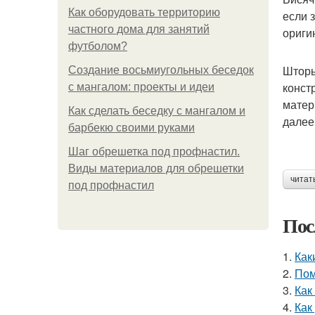
Как оборудовать территорию
если 
частного дома для занятий
ориги
футболом?
Шторы
Создание восьмиугольных беседок
конст
с мангалом: проекты и идеи
матер
Как сделать беседку с мангалом и
далее
барбекю своими руками
Шаг обрешетка под профнастил.
Виды материалов для обрешетки
читат
под профнастил
Пос
1.
Как
2.
Пом
3.
Как
4.
Как