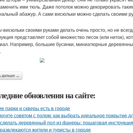
заменить ими тюль. Даже потолок можно декорировать таки
нальный абажур. А сами висюльки можно сделать своими рук
-висюльки своими руками делать очень просто, но не всегд
рукция представляет собой множество лесок (или ниток), 
иал. Например, большие бусинки, миниатюрные деревянные 
.
ь дальше →
ледние обновления на сайте:
ие парки и скверы есть в городе
огите советом с полом: как выбрать идеальное покрытие д
 сделать деревянный пол из фанеры: пошаговая инструкци
 развлекаются жители и туристы в городе