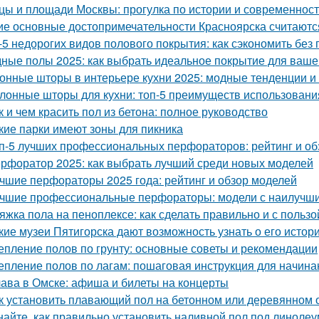
цы и площади Москвы: прогулка по истории и современност
ие основные достопримечательности Красноярска считают
-5 недорогих видов полового покрытия: как сэкономить без 
ные полы 2025: как выбрать идеальное покрытие для ваше
онные шторы в интерьере кухни 2025: модные тенденции и
лонные шторы для кухни: топ-5 преимуществ использовани
к и чем красить пол из бетона: полное руководство
кие парки имеют зоны для пикника
п-5 лучших профессиональных перфораторов: рейтинг и об
рфоратор 2025: как выбрать лучший среди новых моделей
чшие перфораторы 2025 года: рейтинг и обзор моделей
чшие профессиональные перфораторы: модели с наилучши
яжка пола на пеноплексе: как сделать правильно и с пользо
кие музеи Пятигорска дают возможность узнать о его истори
епление полов по грунту: основные советы и рекомендации
епление полов по лагам: пошаговая инструкция для начин
ава в Омске: афиша и билеты на концерты
к установить плавающий пол на бетонном или деревянном 
найте, как правильно установить наливной пол под линолеу