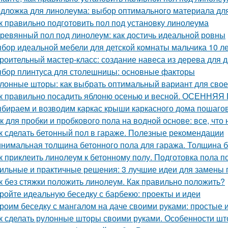
дложка для линолеума: выбор оптимального материала для
к правильно подготовить пол под установку линолеума
ревянный пол под линолеум: как достичь идеальной ровны
бор идеальной мебели для детской комнаты мальчика 10 ле
роительный мастер-класс: создание навеса из дерева для 
бор плинтуса для столешницы: основные факторы
лонные шторы: как выбрать оптимальный вариант для свое
к правильно посадить яблоню осенью и весной. ОСЕНН
бираем и возводим каркас крыши каркасного дома пошаго
к для пробки и пробкового пола на водной основе: все, что
к сделать бетонный пол в гараже. Полезные рекомендации
нимальная толщина бетонного пола для гаража. Толщина б
к приклеить линолеум к бетонному полу. Подготовка пола 
ильные и практичные решения: 3 лучшие идеи для замены 
к без стяжки положить линолеум. Как правильно положить?
ройте идеальную беседку с барбекю: проекты и идеи
роим беседку с мангалом на даче своими руками: простые 
к сделать рулонные шторы своими руками. Особенности шт