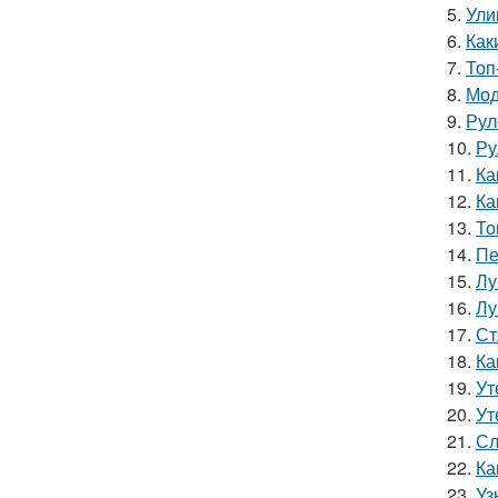
5.
Ули
6.
Как
7.
Топ
8.
Мод
9.
Рул
10.
Ру
11.
Ка
12.
Ка
13.
То
14.
Пе
15.
Лу
16.
Лу
17.
Ст
18.
Ка
19.
Ут
20.
Ут
21.
Сл
22.
Ка
23.
Уз