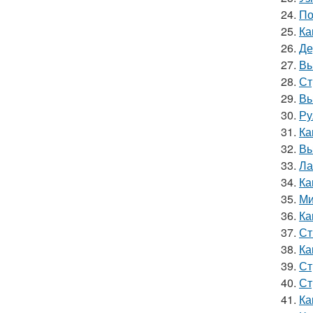
24.
По
25.
Ка
26.
Де
27.
Вы
28.
Ст
29.
Вы
30.
Ру
31.
Ка
32.
Вы
33.
Ла
34.
Ка
35.
Ми
36.
Ка
37.
Ст
38.
Ка
39.
Ст
40.
Ст
41.
Ка