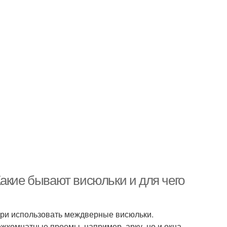
акие бывают висюльки и для чего
ери использовать междверные висюльки.
жкомнатные проемы, например, арку, но и окна,