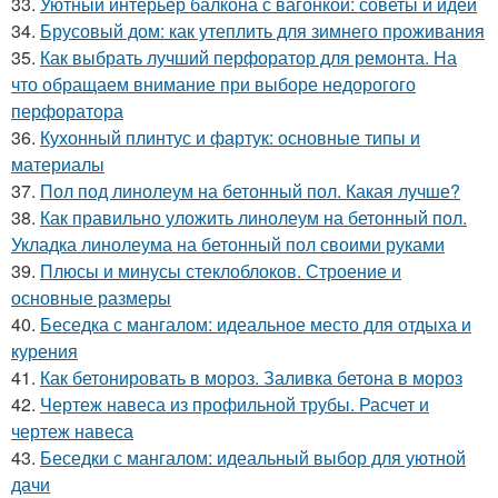
33.
Уютный интерьер балкона с вагонкой: советы и идеи
34.
Брусовый дом: как утеплить для зимнего проживания
35.
Как выбрать лучший перфоратор для ремонта. На
что обращаем внимание при выборе недорогого
перфоратора
36.
Кухонный плинтус и фартук: основные типы и
материалы
37.
Пол под линолеум на бетонный пол. Какая лучше?
38.
Как правильно уложить линолеум на бетонный пол.
Укладка линолеума на бетонный пол своими руками
39.
Плюсы и минусы стеклоблоков. Строение и
основные размеры
40.
Беседка с мангалом: идеальное место для отдыха и
курения
41.
Как бетонировать в мороз. Заливка бетона в мороз
42.
Чертеж навеса из профильной трубы. Расчет и
чертеж навеса
43.
Беседки с мангалом: идеальный выбор для уютной
дачи