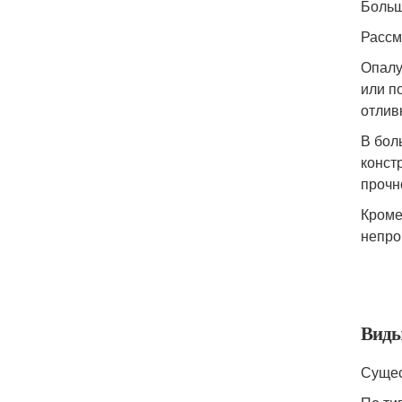
Больш
Рассм
Опалу
или п
отлив
В бол
конст
прочн
Кроме
непро
Вид
Сущес