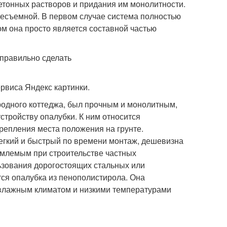
етонных растворов и придания им монолитности.
несъемной. В первом случае система полностью
ом она просто является составной частью
рвиса Яндекс картинки.
родного коттеджа, был прочным и монолитным,
стройству опалубки. К ним относится
репления места положения на грунте.
егкий и быстрый по времени монтаж, дешевизна
емлемым при строительстве частных
ьзования дорогостоящих стальных или
ся опалубка из пенополистирола. Она
 влажным климатом и низкими температурами