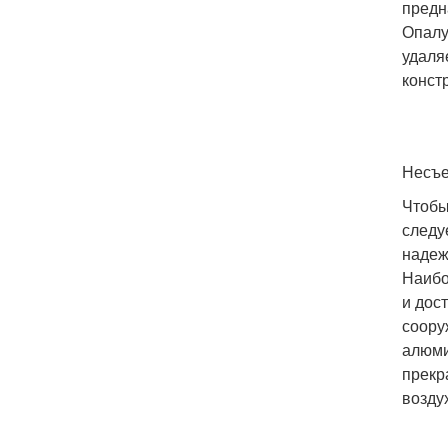
предн
Опалу
удаля
конст
Несъе
Чтобы
следу
надеж
Наибо
и дос
соору
алюми
прекр
возду