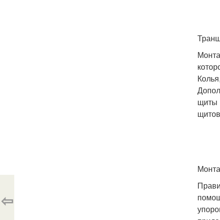
Транш
Монта
котор
Колья
Допол
щиты 
щитов
Монта
Прави
⇦
помощ
упоро