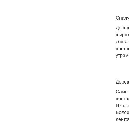
Опалу
Дерев
широк
сбива
плотн
утрам
Дерев
Самым
постр
Изнач
Более
ленто