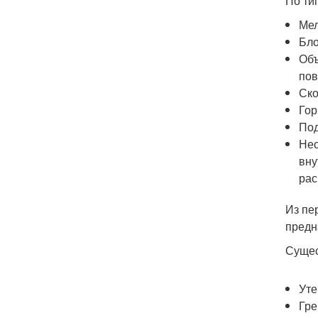
По ти
Мел
Бло
Объ
пов
Ско
Гор
Под
Нес
вну
рас
Из пе
предн
Сущес
Уте
Гр