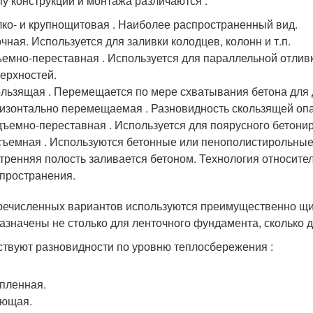
пу конструкции и монтажа различаются :
ко- и крупнощитовая . Наиболее распространенный вид.
чная. Используется для заливки колодцев, колонн и т.п.
емно-переставная . Используется для параллельной отлив
ерхностей.
льзящая . Перемещается по мере схватывания бетона для 
изонтально перемещаемая . Разновидность скользящей опа
ъемно-переставная . Используется для поярусного бетони
ъемная . Используются бетонные или пенополистирольные б
тренняя полость заливается бетоном. Технология относите
пространения.
речисленных вариантов используются преимущественно щит
азначены не столько для ленточного фундамента, сколько 
твуют разновидности по уровню теплосбережения :
пленная.
еющая.