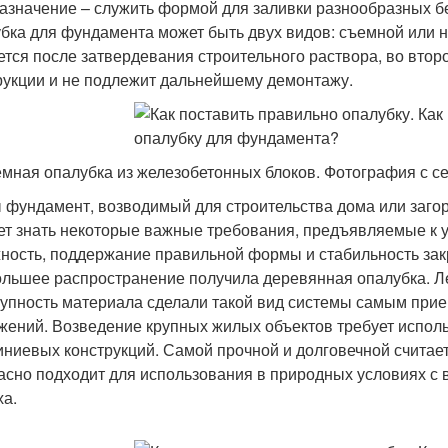
азначение – служить формой для заливки разнообразных б
бка для фундамента может быть двух видов: съемной или 
ется после затвердевания строительного раствора, во втор
рукции и не подлежит дальнейшему демонтажу.
мная опалубка из железобетонных блоков. Фотография с се
 фундамент, возводимый для строительства дома или заго
ет знать некоторые важные требования, предъявляемые к у
ность, поддержание правильной формы и стабильность зак
льшее распространение получила деревянная опалубка. Л
тупность материала сделали такой вид системы самым при
жений. Возведение крупных жилых объектов требует испол
ниевых конструкций. Самой прочной и долговечной считает
асно подходит для использования в природных условиях с
ха.