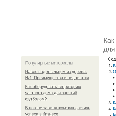
Как
для
Сод
Популярные материалы
К
О
Навес над крыльцом из дерева.
№1. Преимущества и недостатки
Как оборудовать территорию
частного дома для занятий
футболом?
К
В погоне за кипятком: как достичь
К
успеха в бизнесе
К