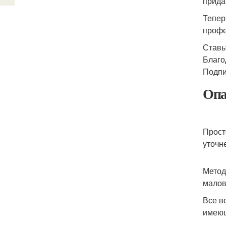
прида
Тепер
профе
Ставь
Благо
Подпи
Опа
Прост
уточн
Метод
малов
Все в
имеющ