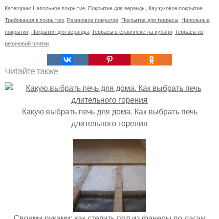
Категории:
Напольное покрытие
,
Покрытие для веранды
,
Каучуковое покрытие
,
Требования к покрытию
,
Резиновое покрытие
,
Покрытие для террасы
,
Напольные
покрытия
,
Покрытия для веранды
,
Террасы в славянске-на-кубани
,
Террасы из
резиновой плитки
Читайте также
Какую выбрать печь для дома. Как выбрать печь
длительного горения
Своими руками: как стелить пол из фанеры по лагам