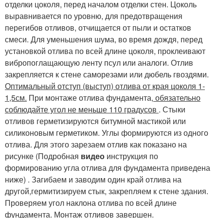
отделки цоколя, перед началом отделки стен. Цоколь
выравнивается по уровню, для предотвращения
перегибов отливов, отчищается от пыли и остатков
смеси. Для уменьшения шума, во время дождя, перед
установкой отлива по всей длине цоколя, проклеивают
вибропоглащающую ленту псул или аналоги. Отлив
закрепляется к стене саморезами или дюбель гвоздями.
Оптимальный отступ (выступ) отлива от края цоколя 1-
1,5см.
При монтаже отлива фундамента,
обязательно
соблюдайте угол не меньше 110 градусов
. Стыки
отливов герметизируются битумной мастикой или
силиконовым герметиком. Углы формируются из одного
отлива. Для этого зарезаем отлив как показано на
рисунке (Подробная
видео
инструкция по
формированию угла отлива для фундамента приведена
ниже) . Загибаем и заводим один край отлива на
другой,гермитизируем стык, закрепляем к стене здания.
Проверяем угол наклона отлива по всей длине
фундамента. Монтаж отливов завершен.