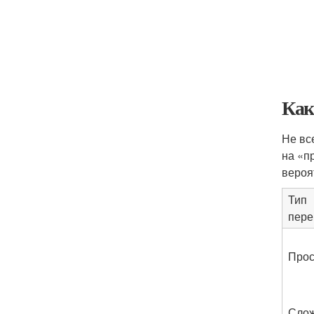
Как
Не вс
на «п
вероя
Тип
пере
Прос
Сло