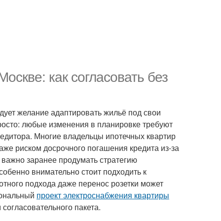
оскве: как согласовать без
едует желание адаптировать жильё под свои
просто: любые изменения в планировке требуют
кредитора. Многие владельцы ипотечных квартир
аже риском досрочного погашения кредита из-за
 важно заранее продумать стратегию
собенно внимательно стоит подходить к
отного подхода даже перенос розетки может
сиональный
проект электроснабжения квартиры
 согласовательного пакета.