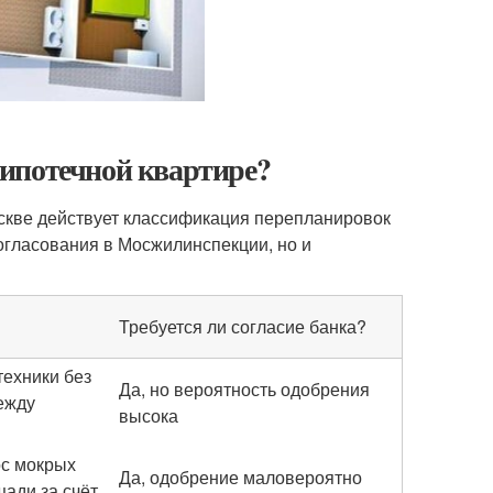
ипотечной квартире?
скве действует классификация перепланировок
согласования в Мосжилинспекции, но и
Требуется ли согласие банка?
техники без
Да, но вероятность одобрения
ежду
высока
ос мокрых
Да, одобрение маловероятно
щади за счёт