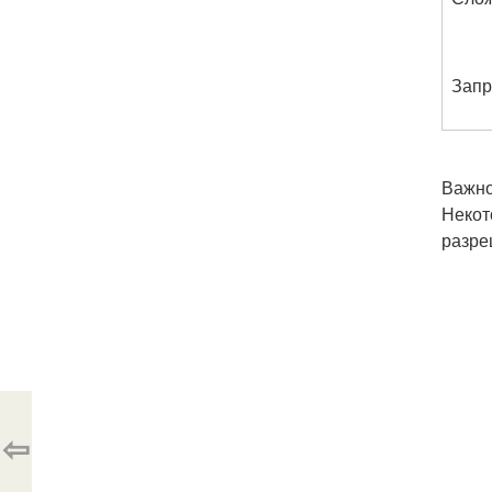
Зап
Важно
Некот
разре
⇦