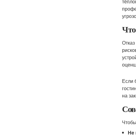
тёпло
профе
угроз
Что
Отказ
риско
устро
оценщ
Если 
гости
на за
Сов
Чтобы
Не 