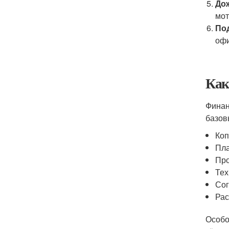
До
мо
По
офи
Как
Финан
базов
Коп
Пла
Про
Тех
Сог
Рас
Особо