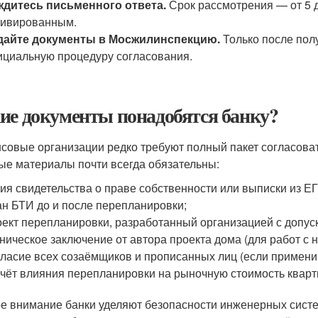
ждитесь письменного ответа.
Срок рассмотрения — от 5 д
тивированным.
дайте документы в Мосжилинспекцию.
Только после пол
циальную процедуру согласования.
ие документы понадобятся банку?
совые организации редко требуют полный пакет согласоват
ые материалы почти всегда обязательны:
ия свидетельства о праве собственности или выписки из Е
н БТИ до и после перепланировки;
ект перепланировки, разработанный организацией с допус
ническое заключение от автора проекта дома (для работ с 
ласие всех созаёмщиков и прописанных лиц (если примени
чёт влияния перепланировки на рыночную стоимость кварти
е внимание банки уделяют безопасности инженерных систем