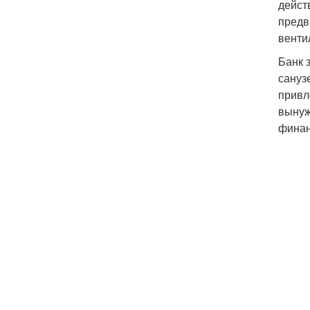
дейст
предв
венти
Банк 
сануз
привл
вынуж
финан