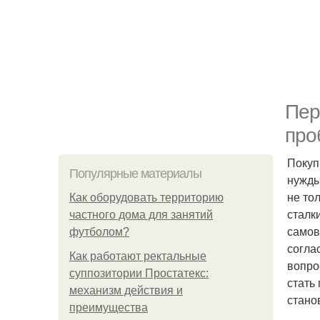
Пер
про
Покуп
Популярные материалы
нужды
не то
Как оборудовать территорию
сталк
частного дома для занятий
самов
футболом?
согла
Как работают ректальные
вопро
суппозитории Простатекс:
стать
механизм действия и
стано
преимущества