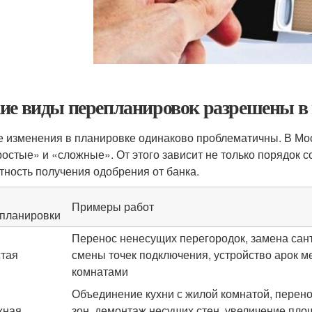
ие виды перепланировок разрешены в 
е изменения в планировке одинаково проблематичны. В Мо
ростые» и «сложные». От этого зависит не только порядок 
тность получения одобрения от банка.
Примеры работ
планировки
Перенос ненесущих перегородок, замена сан
тая
смены точек подключения, устройство арок м
комнатами
Объединение кухни с жилой комнатой, перен
жная
зон, демонтаж несущих стен, увеличение пло