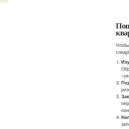
Пош
ква
Чтобы
следу
Из
Обр
«ув
Под
роз
За
пер
пон
Нап
зап