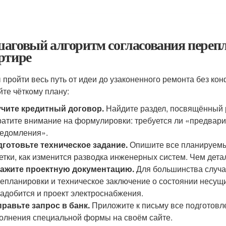
аговый алгоритм согласования перепл
ртире
 пройти весь путь от идеи до узаконенного ремонта без ко
йте чёткому плану:
учите кредитный договор.
Найдите раздел, посвящённый
атите внимание на формулировки: требуется ли «предвари
едомления».
готовьте техническое задание.
Опишите все планируемые
етки, как изменится разводка инженерных систем. Чем де
кажите проектную документацию.
Для большинства случа
епланировки и техническое заключение о состоянии несущи
адобится и проект электроснабжения.
равьте запрос в банк.
Приложите к письму все подготовл
олнения специальной формы на своём сайте.