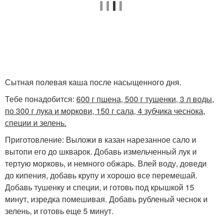
Сытная полевая каша после насыщенного дня.
Тебе понадобится:
600 г пшена, 500 г тушенки, 3 л воды,
по 300 г лука и моркови, 150 г сала, 4 зубчика чеснока,
специи и зелень.
Приготовление: Выложи в казан нарезанное сало и
вытопи его до шкварок. Добавь измельченный лук и
тертую морковь, и немного обжарь. Влей воду, доведи
до кипения, добавь крупу и хорошо все перемешай.
Добавь тушенку и специи, и готовь под крышкой 15
минут, изредка помешивая. Добавь рубленый чеснок и
зелень, и готовь еще 5 минут.