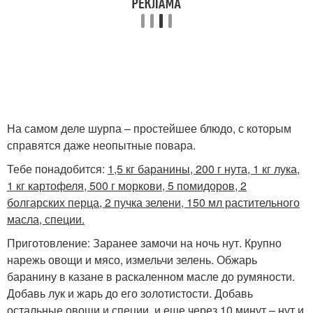
На самом деле шурпа – простейшее блюдо, с которым
справятся даже неопытные повара.
Тебе понадобится:
1,5 кг баранины, 200 г нута, 1 кг лука,
1 кг картофеля, 500 г моркови, 5 помидоров, 2
болгарских перца, 2 пучка зелени, 150 мл растительного
масла, специи.
Приготовление: Заранее замочи на ночь нут. Крупно
нарежь овощи и мясо, измельчи зелень. Обжарь
баранину в казане в раскаленном масле до румяности.
Добавь лук и жарь до его золотистости. Добавь
остальные овощи и специи, и еще через 10 минут – нут и