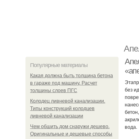
Апе
Апе
Популярные материалы
«ап
Какая должна быть толщина бетона
Этапр
в гараже под машину. Расчет
без и
толщины слоев ПГС
повре
Колодец ливневой канализации.
нанес
Типы конструкций колодцев
бетон
ливневой канализации
акрил
вода.
Чем обшить дом снаружи дешево.
Оригинальные и дешевые способы