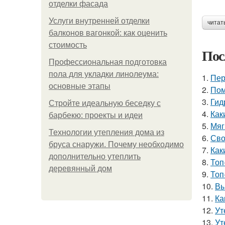
отделки фасада
Услуги внутренней отделки
читат
балконов вагонкой: как оценить
стоимость
Пос
Профессиональная подготовка
пола для укладки линолеума:
1.
Пер
основные этапы
2.
Пом
3.
Гид
Стройте идеальную беседку с
4.
Как
барбекю: проекты и идеи
5.
Мяг
Технологии утепления дома из
6.
Сво
бруса снаружи. Почему необходимо
7.
Как
дополнительно утеплить
8.
Топ
деревянный дом
9.
Топ
10.
Вы
11.
Ка
12.
Ут
13.
Ут