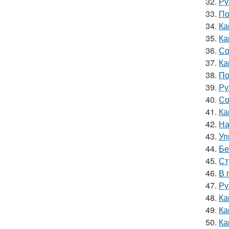
32.
Ру
33.
По
34.
Ка
35.
Ка
36.
Со
37.
Ка
38.
По
39.
Ру
40.
Со
41.
Ка
42.
На
43.
Уп
44.
Бе
45.
Ст
46.
В 
47.
Ру
48.
Ка
49.
Ка
50.
Ка