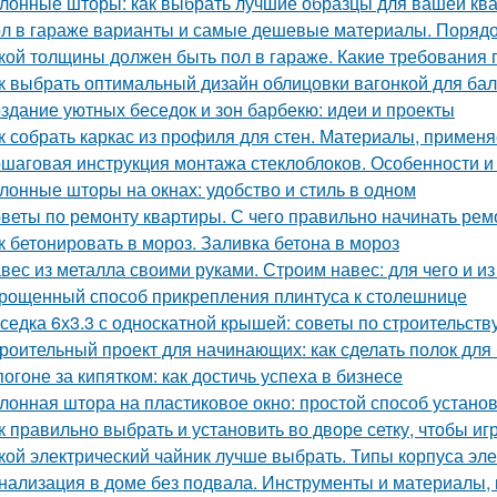
лонные шторы: как выбрать лучшие образцы для вашей ква
л в гараже варианты и самые дешевые материалы. Порядок
кой толщины должен быть пол в гараже. Какие требования
к выбрать оптимальный дизайн облицовки вагонкой для бал
здание уютных беседок и зон барбекю: идеи и проекты
к собрать каркас из профиля для стен. Материалы, примен
шаговая инструкция монтажа стеклоблоков. Особенности и 
лонные шторы на окнах: удобство и стиль в одном
веты по ремонту квартиры. С чего правильно начинать рем
к бетонировать в мороз. Заливка бетона в мороз
вес из металла своими руками. Строим навес: для чего и из
рощенный способ прикрепления плинтуса к столешнице
седка 6х3.3 с односкатной крышей: советы по строительств
роительный проект для начинающих: как сделать полок для
погоне за кипятком: как достичь успеха в бизнесе
лонная штора на пластиковое окно: простой способ устано
к правильно выбрать и установить во дворе сетку, чтобы иг
кой электрический чайник лучше выбрать. Типы корпуса эл
нализация в доме без подвала. Инструменты и материалы,