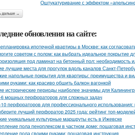
ь дальше →
ледние обновления на сайте:
епланировка ипотечной квартиры в Москве: как согласоват
огите советом с полом: как выбрать идеальное покрытие д
роизоляция под ламинат на бетонный пол: необходимость 
ие лучшие места для прогулок вдоль каналов Санкт-Петерб
кие напольные покрытия для квартиры: преимущества и в
ими руками: как красиво обшить балкон вагонкой
ие исторические периоды наиболее значимы для Калининг
-6 мощных перфораторов для сложных задач
-10 перфораторов для профессионального использования: 
берите лучший перфоратор 2025 года: рейтинг топ-моделе
кие уникальные культурные маршруты есть в Ижевске
епление пола пеноплексом в частном доме: пошаговая инс
епление пола своими руками: пошаговая инструкция