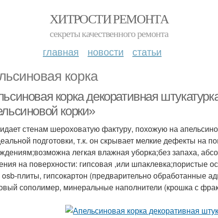
ХИТРОСТИ РЕМОНТА
секреты качественного ремонта
главная
новости
статьи
льсиновая корка
льсиновая корка декоративная штукатурк
ельсиновой корки»
идает стенам шероховатую фактуру, похожую на апельсино
деальной подготовки, т.к. он скрывает мелкие дефекты на по
ждениям;возможна легкая влажная уборка;без запаха, абс
ения на поверхности: гипсовая ,или шпаклевка;пористые осн
, osb-плиты, гипсокартон (предварительно обработанные адг
овый сополимер, минеральные наполнители (крошка с фракц