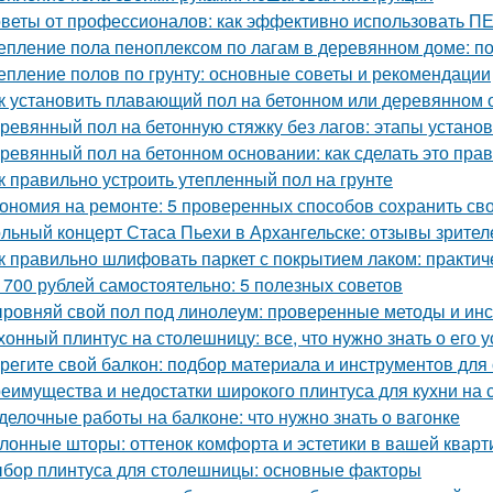
веты от профессионалов: как эффективно использовать
епление пола пеноплексом по лагам в деревянном доме: п
епление полов по грунту: основные советы и рекомендации
к установить плавающий пол на бетонном или деревянном 
ревянный пол на бетонную стяжку без лагов: этапы установ
ревянный пол на бетонном основании: как сделать это пра
к правильно устроить утепленный пол на грунте
ономия на ремонте: 5 проверенных способов сохранить сво
льный концерт Стаса Пьехи в Архангельске: отзывы зрител
к правильно шлифовать паркет с покрытием лаком: практич
 700 рублей самостоятельно: 5 полезных советов
ровняй свой пол под линолеум: проверенные методы и ин
хонный плинтус на столешницу: все, что нужно знать о его 
регите свой балкон: подбор материала и инструментов для
еимущества и недостатки широкого плинтуса для кухни на
делочные работы на балконе: что нужно знать о вагонке
лонные шторы: оттенок комфорта и эстетики в вашей кварт
бор плинтуса для столешницы: основные факторы