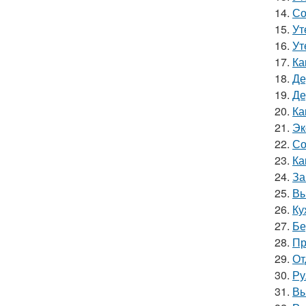
14.
Со
15.
Ут
16.
Ут
17.
Ка
18.
Де
19.
Де
20.
Ка
21.
Эк
22.
Со
23.
Ка
24.
За
25.
Вы
26.
Ку
27.
Бе
28.
Пр
29.
От
30.
Ру
31.
Вы