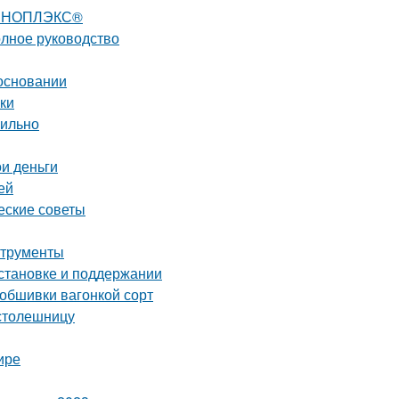
 ПЕНОПЛЭКС®
олное руководство
основании
ки
вильно
и деньги
ей
еские советы
струменты
установке и поддержании
 обшивки вагонкой сорт
 столешницу
ире