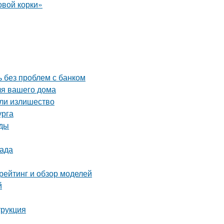
ь без проблем с банком
ля вашего дома
или излишество
урга
иды
рада
рейтинг и обзор моделей
й
трукция