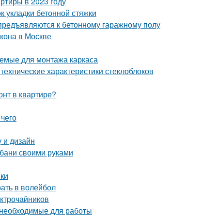
ртиры в 2023 году
 укладки бетонной стяжки
 предъявляются к бетонному гаражному полу
кона в Москве
яемые для монтажа каркаса
технические характеристики стеклоблоков
онт в квартире?
 чего
у и дизайн
 бани своими руками
вки
рать в волейбол
ектрочайников
 необходимые для работы