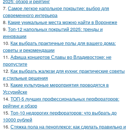
2025: обзор и рейтинг
7.
Самое легкое напольное покрытие: выбор для
современного интерьера
8.
Какие уникальные места можно найти в Воронеже
9.
Топ-12 напольных покрытий 2025: тренды и
инновации
10.
Как выбрать практичные полы для вашего дома:
советы и рекомендации
11.
Афиша концертов Славы во Владивостоке: не
пропустите
12.
Как выбрать жалюзи для кухни: практические советы
и стильные решения
13.
Какие культурные мероприятия проводятся в
Уссурийске
14.
ТОП-5 лучших профессиональных перфораторов:
рейтинг и обзор
15.
Топ-10 недорогих перфораторов: что выбрать до
10000 рублей
16.
Стяжка пола на пеноплексе: как сделать правильно и