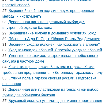
простой способ
27.
Выровняй свой пол под линолеум: проверенные
методы и инструменты
28.
Деревянная вагонка: идеальный выбор для
внутренней отделки балкона
29.
Выращивание яблони в домашних условиях. Уход
30.
Яблоня от А до Я. Сорт: Яблоня Рояль Ред Делишес
31.
Весенний уход за яблоней. Как ухаживать в апреле?
32.
Уход за молодой яблоней. Способы ухода за яблоней
33.
Уменьшение стоимости строительства небольшого
санузла в частном доме
34.
Какой толщины должен быть пол в гараже. Какие
требования предъявляются к бетонному гаражному полу
35.
Стяжка пола в гараже своими руками. Подготовка
основания
36.
Деревянная или пластиковая вагонка: какой выбор
лучше для облицовки балкона
37.
Брусовый дом: как утеплить для зимнего проживания