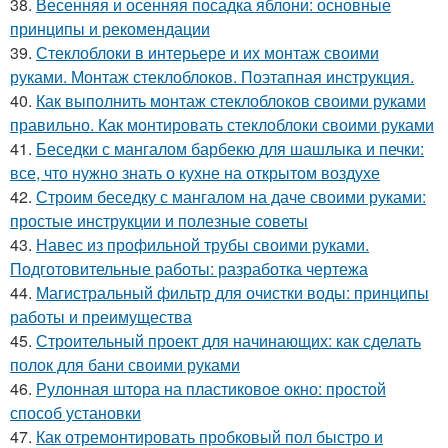
38.
Весенняя и осенняя посадка яблони: основные
принципы и рекомендации
39.
Стеклоблоки в интерьере и их монтаж своими
руками. Монтаж стеклоблоков. Поэтапная инструкция.
40.
Как выполнить монтаж стеклоблоков своими руками
правильно. Как монтировать стеклоблоки своими руками
41.
Беседки с мангалом барбекю для шашлыка и печки:
все, что нужно знать о кухне на открытом воздухе
42.
Строим беседку с мангалом на даче своими руками:
простые инструкции и полезные советы
43.
Навес из профильной трубы своими руками.
Подготовительные работы: разработка чертежа
44.
Магистральный фильтр для очистки воды: принципы
работы и преимущества
45.
Строительный проект для начинающих: как сделать
полок для бани своими руками
46.
Рулонная штора на пластиковое окно: простой
способ установки
47.
Как отремонтировать пробковый пол быстро и