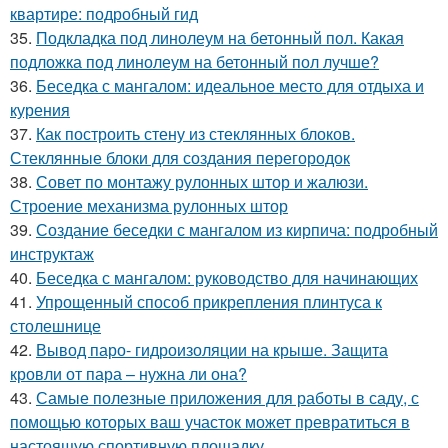
квартире: подробный гид
35.
Подкладка под линолеум на бетонный пол. Какая
подложка под линолеум на бетонный пол лучше?
36.
Беседка с мангалом: идеальное место для отдыха и
курения
37.
Как построить стену из стеклянных блоков.
Стеклянные блоки для создания перегородок
38.
Совет по монтажу рулонных штор и жалюзи.
Строение механизма рулонных штор
39.
Создание беседки с мангалом из кирпича: подробный
инструктаж
40.
Беседка с мангалом: руководство для начинающих
41.
Упрощенный способ прикрепления плинтуса к
столешнице
42.
Вывод паро- гидроизоляции на крыше. Защита
кровли от пара – нужна ли она?
43.
Самые полезные приложения для работы в саду, с
помощью которых ваш участок может превратиться в
настоящую спортивную площадку