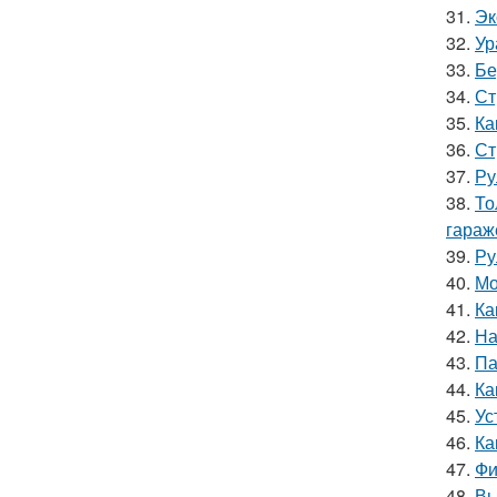
31.
Эк
32.
Ур
33.
Бе
34.
Ст
35.
Ка
36.
Ст
37.
Ру
38.
То
гараж
39.
Ру
40.
Мо
41.
Ка
42.
На
43.
Па
44.
Ка
45.
Ус
46.
Ка
47.
Фи
48.
Вы