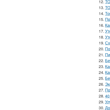
12.
ТО
13.
ТО
14.
То
15.
Пр
16.
Ка
17.
Ут
18.
Ут
19.
Сх
20.
По
21.
Пи
22.
Бе
23.
Ка
24.
Ка
25.
Бе
26.
Эк
27.
Пр
28.
40
29.
Ул
30.
До