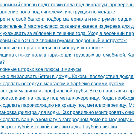
ономный способ подготовки пола под линолеум: проверен
авнение пола под линолеум: инструкция по укладке
регите свой балкон: подбор материала и инструментов для
роительный мастер-класс: создание навеса из дерева для 
к ухаживать за яблоней в течение года. Уход в весенний пе
роим баню 2 на 2 своими руками: подробный инструктаж
лонные шторы: советы по выбору и установке
лщина стяжки пола в гараже для грузовых автомобилей. Ка
е?
лонные шторы: все плюсы и минусы
жно ли заливать бетон в дождь. Каковы последствия дожд
к сделать беседку с мангалом и барбекю своими руками
вес для машины из профильной трубы. Все о навесах из п
роизоляция на крышу под металлочерепицу. Когда необхо
к сделать пароизоляцию на крышу под металлочерепицу. М
тановка фильтра для воды. Как правильно монтировать очи
к сделать ванную комнату в загородном доме по-модному 
льтры грубой и тонкой очистки воды. Грубой очистки
бор плинтусов для столешницы на кухне: основные типы и