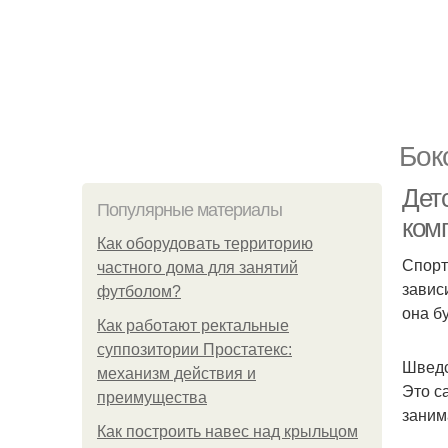
Бок
Дет
Популярные материалы
ком
Как оборудовать территорию
Спорт
частного дома для занятий
завис
футболом?
она б
Как работают ректальные
суппозитории Простатекс:
Шведс
механизм действия и
Это с
преимущества
заним
Как построить навес над крыльцом