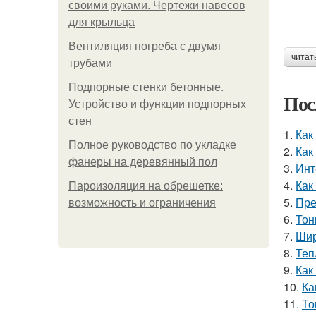
своими руками. Чертежи навесов
для крыльца
Вентиляция погреба с двумя
читат
трубами
Подпорные стенки бетонные.
Пос
Устройство и функции подпорных
стен
1.
Как
Полное руководство по укладке
2.
Как
фанеры на деревянный пол
3.
Инт
4.
Как
Пароизоляция на обрешетке:
5.
Пре
возможность и ограничения
6.
Тон
7.
Шир
8.
Теп
9.
Как
10.
Ка
11.
То