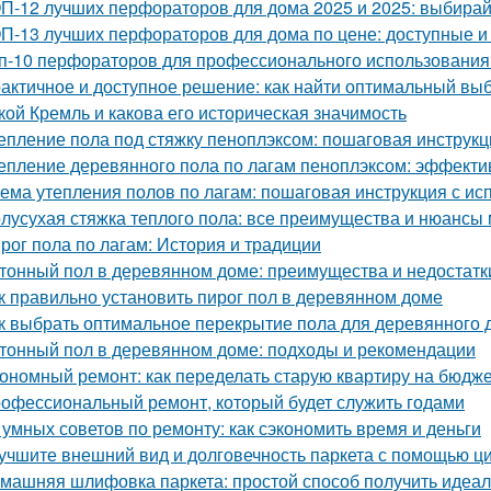
П-12 лучших перфораторов для дома 2025 и 2025: выбира
П-13 лучших перфораторов для дома по цене: доступные 
п-10 перфораторов для профессионального использования:
актичное и доступное решение: как найти оптимальный вы
кой Кремль и какова его историческая значимость
епление пола под стяжку пеноплэксом: пошаговая инструкц
епление деревянного пола по лагам пеноплэксом: эффекти
ема утепления полов по лагам: пошаговая инструкция с
лусухая стяжка теплого пола: все преимущества и нюансы
рог пола по лагам: История и традиции
тонный пол в деревянном доме: преимущества и недостатк
к правильно установить пирог пол в деревянном доме
к выбрать оптимальное перекрытие пола для деревянного 
тонный пол в деревянном доме: подходы и рекомендации
ономный ремонт: как переделать старую квартиру на бюдж
офессиональный ремонт, который будет служить годами
 умных советов по ремонту: как сэкономить время и деньги
учшите внешний вид и долговечность паркета с помощью ц
машняя шлифовка паркета: простой способ получить идеа