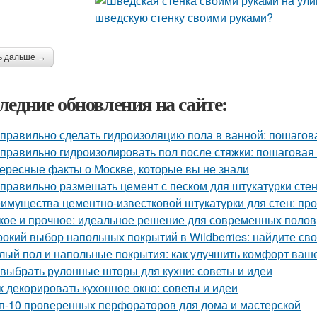
ь дальше →
ледние обновления на сайте:
 правильно сделать гидроизоляцию пола в ванной: пошагов
 правильно гидроизолировать пол после стяжки: пошаговая
ересные факты о Москве, которые вы не знали
 правильно размешать цемент с песком для штукатурки сте
имущества цементно-известковой штукатурки для стен: про
кое и прочное: идеальное решение для современных полов
окий выбор напольных покрытий в Wildberries: найдите св
лый пол и напольные покрытия: как улучшить комфорт ваш
 выбрать рулонные шторы для кухни: советы и идеи
к декорировать кухонное окно: советы и идеи
п-10 проверенных перфораторов для дома и мастерской