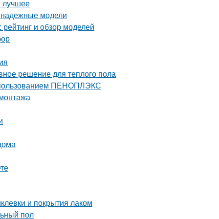
й лучшее
и надежные модели
 рейтинг и обзор моделей
бор
ия
вное решение для теплого пола
 использованием ПЕНОПЛЭКС
 монтажа
и
дома
ете
иклевки и покрытия лаком
льный пол