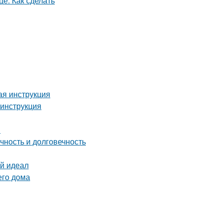
ая инструкция
 инструкция
н
чность и долговечность
ой идеал
его дома