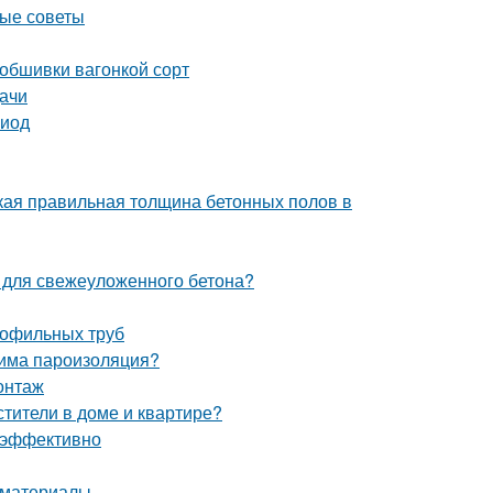
ные советы
 обшивки вагонкой сорт
дачи
риод
кая правильная толщина бетонных полов в
я для свежеуложенного бетона?
рофильных труб
дима пароизоляция?
онтаж
стители в доме и квартире?
и эффективно
 материалы