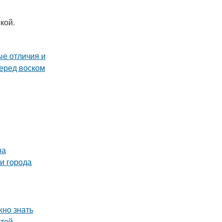
кой.
ра
и города
жно знать
стей