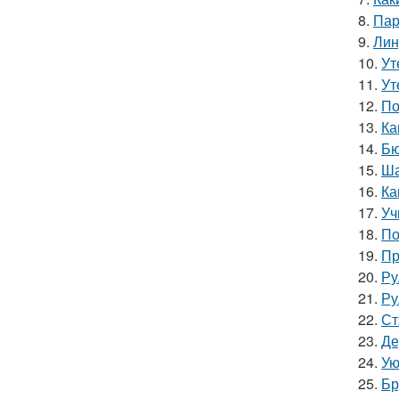
8.
Пар
9.
Лин
10.
Ут
11.
Ут
12.
По
13.
Ка
14.
Бю
15.
Ша
16.
Ка
17.
Уч
18.
По
19.
Пр
20.
Ру
21.
Ру
22.
Ст
23.
Де
24.
Ую
25.
Бр