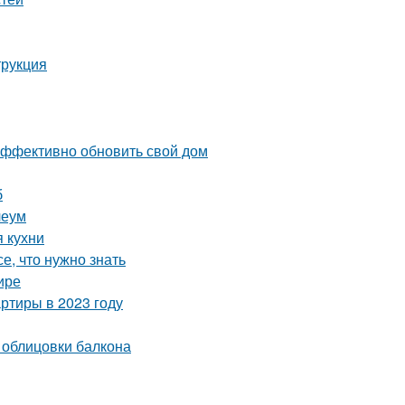
трукция
эффективно обновить свой дом
б
леум
 кухни
е, что нужно знать
ире
ртиры в 2023 году
 облицовки балкона