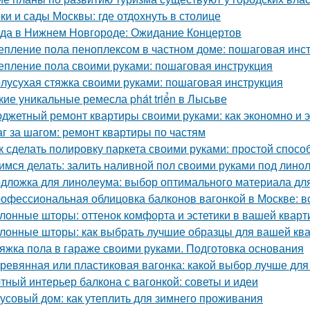
ки и сады Москвы: где отдохнуть в столице
да в Нижнем Новгороде: Ожидание Концертов
епление пола пеноплексом в частном доме: пошаговая инс
епление пола своими руками: пошаговая инструкция
лусухая стяжка своими руками: пошаговая инструкция
кие уникальные ремесла phát triển в Лысьве
джетный ремонт квартиры своими руками: как экономно и 
г за шагом: ремонт квартиры по частям
к сделать полировку паркета своими руками: простой спосо
имся делать: залить наливной пол своими руками под лино
дложка для линолеума: выбор оптимального материала для
офессиональная облицовка балконов вагонкой в Москве: вс
лонные шторы: оттенок комфорта и эстетики в вашей кварт
лонные шторы: как выбрать лучшие образцы для вашей ква
яжка пола в гараже своими руками. Подготовка основания
ревянная или пластиковая вагонка: какой выбор лучше для
тный интерьер балкона с вагонкой: советы и идеи
усовый дом: как утеплить для зимнего проживания