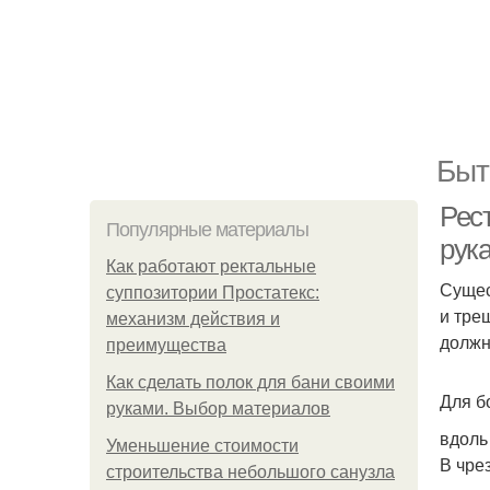
Быт
Рес
Популярные материалы
рук
Как работают ректальные
Сущес
суппозитории Простатекс:
и тре
механизм действия и
должн
преимущества
Как сделать полок для бани своими
Для б
руками. Выбор материалов
вдоль
Уменьшение стоимости
В чре
строительства небольшого санузла