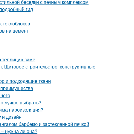
 стильной беседки с печным комплексом
 подробный гид
 стеклоблоков
ов на цемент
 теплицу к зиме
. Щитовое строительство: конструктивные
ор и подходящие ткани
и преимущества
 чего
то лучше выбрать?
дима пароизоляция?
у и дизайн
ангалом барбекю и застекленной печкой
 – нужна ли она?