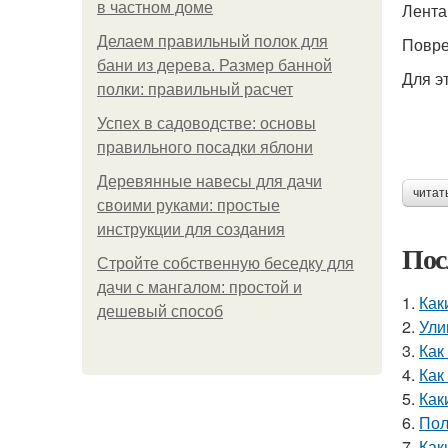
в частном доме
Лента
Делаем правильный полок для
Повре
бани из дерева. Размер банной
Для э
полки: правильный расчет
Успех в садоводстве: основы
правильного посадки яблони
Деревянные навесы для дачи
читат
своими руками: простые
инструкции для создания
Пос
Стройте собственную беседку для
дачи с мангалом: простой и
1.
Как
дешевый способ
2.
Ули
3.
Как
4.
Как
5.
Как
6.
Пол
7.
Как