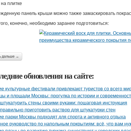
 на плитке
жденную панель крыши можно также замаскировать покрас
того, конечно, необходимо заранее подготовиться:
ь дальше →
ледние обновления на сайте:
ие культурные фестивали привлекают туристов со всего ми
цы и площади Москвы: прогулка по истории и современност
 штукатурить стены своими руками: пошаговая инструкция
 правильно приготовить раствор для штукатурки стен
ие парки Москвы подходят для спорта и активного отдыха
ное руководство по напольным покрытиям: всё, что вам ну
ие планы по развитию туризма существуют у городских вла