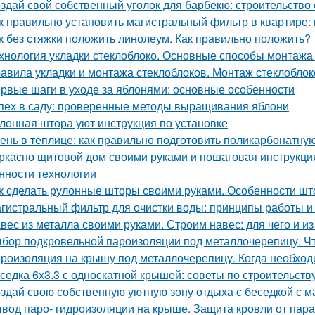
здай свой собственный уголок для барбекю: строительство
к правильно установить магистральный фильтр в квартире:
к без стяжки положить линолеум. Как правильно положить?
хнология укладки стеклоблоко. Основные способы монтажа
авила укладки и монтажа стеклоблоков. Монтаж стеклоблок
рвые шаги в уходе за яблонями: основные особенности
пех в саду: проверенные методы выращивания яблони
лонная штора уют инструкция по установке
ень в теплице: как правильно подготовить поликарбонатную
ркасно щитовой дом своими руками и пошаговая инструкция
нности технологии
к сделать рулонные шторы своими руками. Особенности шт
гистральный фильтр для очистки воды: принципы работы 
вес из металла своими руками. Строим навес: для чего и из
бор подкровельной пароизоляции под металлочерепицу. Ч
роизоляция на крышу под металлочерепицу. Когда необхо
седка 6х3.3 с односкатной крышей: советы по строительств
здай свою собственную уютную зону отдыха с беседкой с м
вод паро- гидроизоляции на крыше. Защита кровли от пара