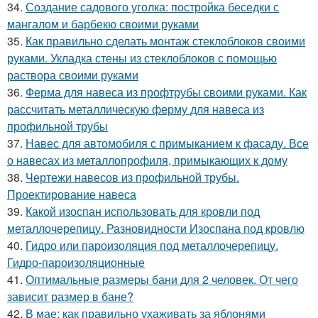
34.
Создание садового уголка: постройка беседки с
мангалом и барбекю своими руками
35.
Как правильно сделать монтаж стеклоблоков своими
руками. Укладка стены из стеклоблоков с помощью
раствора своими руками
36.
Ферма для навеса из профтрубы своими руками. Как
рассчитать металлическую ферму для навеса из
профильной трубы
37.
Навес для автомобиля с примыканием к фасаду. Все
о навесах из металлопрофиля, примыкающих к дому
38.
Чертежи навесов из профильной трубы.
Проектирование навеса
39.
Какой изоспан использовать для кровли под
металлочерепицу. Разновидности Изоспана под кровлю
40.
Гидро или пароизоляция под металлочерепицу.
Гидро-пароизоляционные
41.
Оптимальные размеры бани для 2 человек. От чего
зависит размер в бане?
42.
В мае: как правильно ухаживать за яблонями