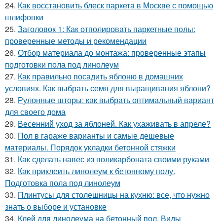
24.
Как восстановить блеск паркета в Москве с помощью
шлифовки
25.
Заголовок 1: Как отполировать паркетные полы:
проверенные методы и рекомендации
26.
Отбор материала до монтажа: проверенные этапы
подготовки пола под линолеум
27.
Как правильно посадить яблоню в домашних
условиях. Как выбрать семя для выращивания яблони?
28.
Рулонные шторы: как выбрать оптимальный вариант
для своего дома
29.
Весенний уход за яблоней. Как ухаживать в апреле?
30.
Пол в гараже варианты и самые дешевые
материалы. Порядок укладки бетонной стяжки
31.
Как сделать навес из поликарбоната своими руками
32.
Как приклеить линолеум к бетонному полу.
Подготовка пола под линолеум
33.
Плинтусы для столешницы на кухню: все, что нужно
знать о выборе и установке
34.
Клей для линолеума на бетонный пол. Виды