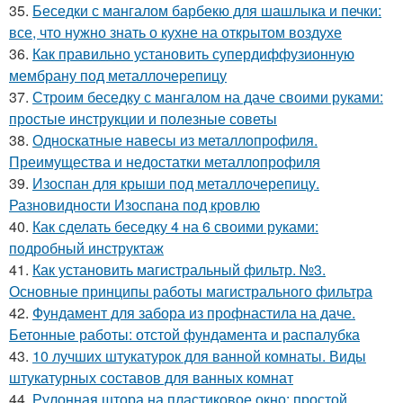
35.
Беседки с мангалом барбекю для шашлыка и печки:
все, что нужно знать о кухне на открытом воздухе
36.
Как правильно установить супердиффузионную
мембрану под металлочерепицу
37.
Строим беседку с мангалом на даче своими руками:
простые инструкции и полезные советы
38.
Односкатные навесы из металлопрофиля.
Преимущества и недостатки металлопрофиля
39.
Изоспан для крыши под металлочерепицу.
Разновидности Изоспана под кровлю
40.
Как сделать беседку 4 на 6 своими руками:
подробный инструктаж
41.
Как установить магистральный фильтр. №3.
Основные принципы работы магистрального фильтра
42.
Фундамент для забора из профнастила на даче.
Бетонные работы: отстой фундамента и распалубка
43.
10 лучших штукатурок для ванной комнаты. Виды
штукатурных составов для ванных комнат
44.
Рулонная штора на пластиковое окно: простой