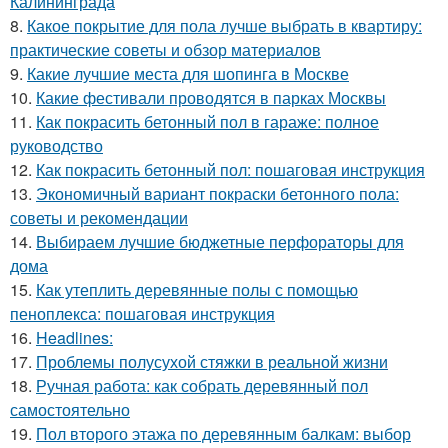
Калининграда
8.
Какое покрытие для пола лучше выбрать в квартиру:
практические советы и обзор материалов
9.
Какие лучшие места для шопинга в Москве
10.
Какие фестивали проводятся в парках Москвы
11.
Как покрасить бетонный пол в гараже: полное
руководство
12.
Как покрасить бетонный пол: пошаговая инструкция
13.
Экономичный вариант покраски бетонного пола:
советы и рекомендации
14.
Выбираем лучшие бюджетные перфораторы для
дома
15.
Как утеплить деревянные полы с помощью
пеноплекса: пошаговая инструкция
16.
Headlines:
17.
Проблемы полусухой стяжки в реальной жизни
18.
Ручная работа: как собрать деревянный пол
самостоятельно
19.
Пол второго этажа по деревянным балкам: выбор