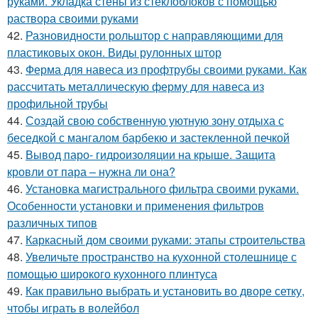
руками. Укладка стены из стеклоблоков с помощью
раствора своими руками
42.
Разновидности рольштор с направляющими для
пластиковых окон. Виды рулонных штор
43.
Ферма для навеса из профтрубы своими руками. Как
рассчитать металлическую ферму для навеса из
профильной трубы
44.
Создай свою собственную уютную зону отдыха с
беседкой с мангалом барбекю и застекленной печкой
45.
Вывод паро- гидроизоляции на крыше. Защита
кровли от пара – нужна ли она?
46.
Установка магистрального фильтра своими руками.
Особенности установки и применения фильтров
различных типов
47.
Каркасный дом своими руками: этапы строительства
48.
Увеличьте пространство на кухонной столешнице с
помощью широкого кухонного плинтуса
49.
Как правильно выбрать и установить во дворе сетку,
чтобы играть в волейбол