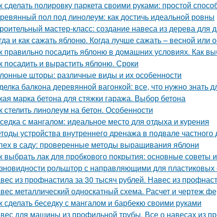
к сделать полировку паркета своими руками: простой спосо
ревянный пол под линолеум: как достичь идеальной ровны
роительный мастер-класс: создание навеса из дерева для 
гда и как сажать яблоню. Когда лучше сажать – весной или 
к правильно посадить яблоню в домашних условиях. Как в
к посадить и вырастить яблоню. Сроки
лонные шторы: различные виды и их особенности
делка балкона деревянной вагонкой: все, что нужно знать 
кая марка бетона для стяжки гаража. Выбор бетона
к стелить линолеум на бетон. Особенности
седка с мангалом: идеальное место для отдыха и курения
тоды устройства внутреннего дренажа в подвале частного
пех в саду: проверенные методы выращивания яблони
к выбрать лак для пробкового покрытия: основные советы 
зновидности рольштор с направляющими для пластиковых 
вес из профнастила за 30 тысяч рублей. Навес из профнас
вес металлический односкатный схема. Расчет и чертеж ф
к сделать беседку с мангалом и барбекю своими руками
вес для машины из профильной трубы. Все о навесах из п