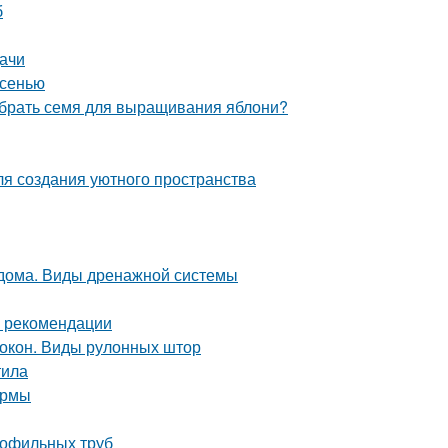
б
дачи
осенью
ыбрать семя для выращивания яблони?
для создания уютного пространства
 дома. Виды дренажной системы
и рекомендации
окон. Виды рулонных штор
тила
ермы
рофильных труб