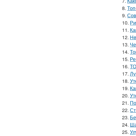
7.
Как
8.
Топ
9.
Сов
10.
Ри
11.
Ка
12.
He
13.
Че
14.
То
15.
Ре
16.
ТО
17.
Лу
18.
Ут
19.
Ка
20.
Ут
21.
По
22.
Ст
23.
Бе
24.
Ша
25.
Ул