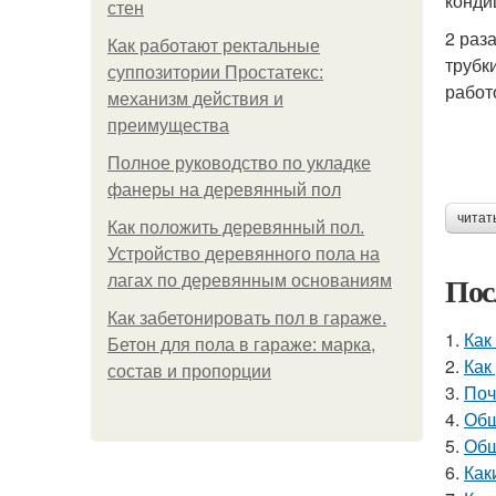
конди
стен
2 раз
Как работают ректальные
трубк
суппозитории Простатекс:
работ
механизм действия и
преимущества
Полное руководство по укладке
фанеры на деревянный пол
читат
Как положить деревянный пол.
Устройство деревянного пола на
Пос
лагах по деревянным основаниям
Как забетонировать пол в гараже.
1.
Как
Бетон для пола в гараже: марка,
2.
Как
состав и пропорции
3.
Поч
4.
Обш
5.
Обш
6.
Как