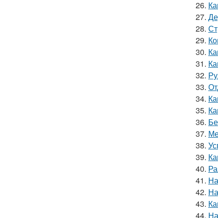
26.
Ка
27.
Де
28.
Ст
29.
Ко
30.
Ка
31.
Ка
32.
Ру
33.
От
34.
Ка
35.
Ка
36.
Бе
37.
Ме
38.
Ус
39.
Ка
40.
Ра
41.
На
42.
На
43.
Ка
44.
На