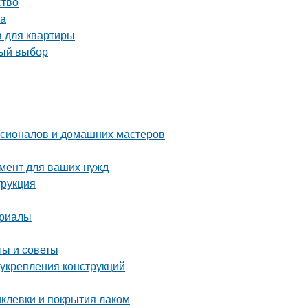
ство
ма
 для квартиры
ный выбор
ссионалов и домашних мастеров
мент для ваших нужд
трукция
ериалы
ты и советы
укрепления конструкций
иклевки и покрытия лаком