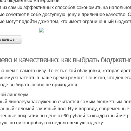
бор бюджетных материалов
 из самых эффективных способов сэкономить на напольно
ые сочетают в себе доступную цену и приличное качество. 
ые могут подойти даже тем, кто имеет ограниченный бюджет
ь дальше →
ево и качественно: как выбрать бюджетн
 начнём с самого низу. То есть с той облицовки, которая дос
шемуся затеять в наше время ремонт. Понятно, что дешёва
ходе выбирать особо не приходится.
ой линолеум
ый линолеум заслуженно считается самым бюджетным пол
анный соломой глиняный пол. Ну и вправду, современные 
огенные покрытия по цене от 60 рублей за квадратный метр.
вую, но низкопробную и недолговечную отделку.