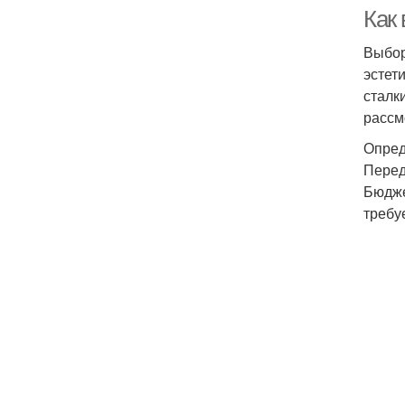
Как
Выбор
эстет
сталк
рассм
Опред
Перед
Бюдже
требу