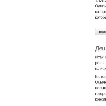
1. Вы
Одним
котор
котор
читат
Деш
Итак,
решив
на ис
Бытов
Обычн
посып
гетер
краси