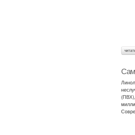
читат
Сам
Линол
неслу
(ПВХ)
милли
Совре