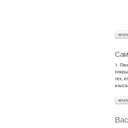
читат
Сам
1. Ли
покры
тех, 
изыск
читат
Вас