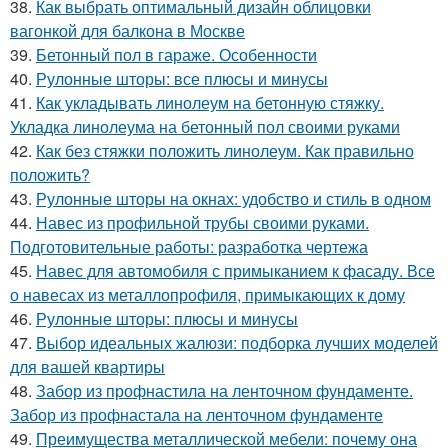
38.
Как выбрать оптимальный дизайн облицовки
вагонкой для балкона в Москве
39.
Бетонный пол в гараже. Особенности
40.
Рулонные шторы: все плюсы и минусы
41.
Как укладывать линолеум на бетонную стяжку.
Укладка линолеума на бетонный пол своими руками
42.
Как без стяжки положить линолеум. Как правильно
положить?
43.
Рулонные шторы на окнах: удобство и стиль в одном
44.
Навес из профильной трубы своими руками.
Подготовительные работы: разработка чертежа
45.
Навес для автомобиля с примыканием к фасаду. Все
о навесах из металлопрофиля, примыкающих к дому
46.
Рулонные шторы: плюсы и минусы
47.
Выбор идеальных жалюзи: подборка лучших моделей
для вашей квартиры
48.
Забор из профнастила на ленточном фундаменте.
Забор из профнастала на ленточном фундаменте
49.
Преимущества металлической мебели: почему она