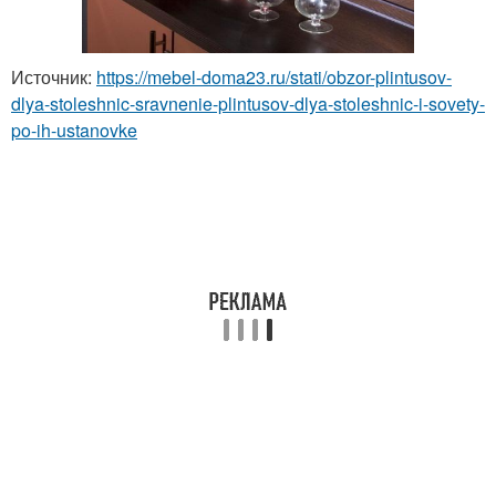
Источник:
https://mebel-doma23.ru/stati/obzor-plintusov-
dlya-stoleshnic-sravnenie-plintusov-dlya-stoleshnic-i-sovety-
po-ih-ustanovke