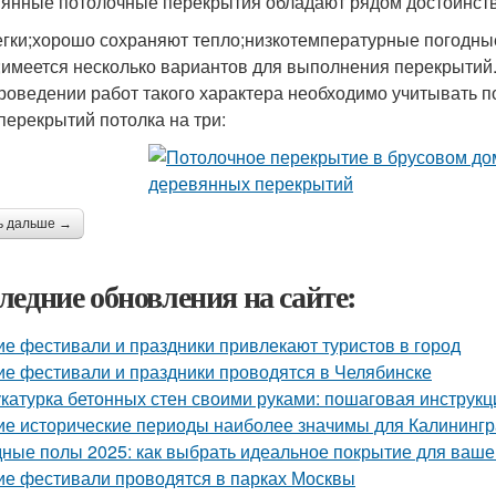
янные потолочные перекрытия обладают рядом достоинств
егки;хорошо сохраняют тепло;низкотемпературные погодны
;имеется несколько вариантов для выполнения перекрытий
роведении работ такого характера необходимо учитывать п
перекрытий потолка на три:
ь дальше →
ледние обновления на сайте:
ие фестивали и праздники привлекают туристов в город
ие фестивали и праздники проводятся в Челябинске
катурка бетонных стен своими руками: пошаговая инструк
ие исторические периоды наиболее значимы для Калининг
ные полы 2025: как выбрать идеальное покрытие для ваше
ие фестивали проводятся в парках Москвы