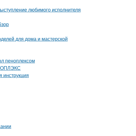
выступление любимого исполнителя
бзор
оделей для дома и мастерской
ол пеноплексом
ЕНОПЛЭКС
я инструкция
вании