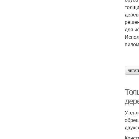
толщи
дерев
решен
для и
Испол
пилом
читат
Толщ
дер
Утепл
обреш
двухс
Конст