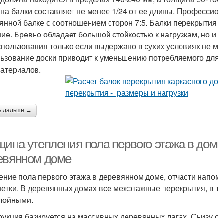
на балки составляет не менее 1/24 от ее длины. Професси
янной балке с соотношением сторон 7:5. Балки перекрытия
ие. Бревно обладает большой стойкостью к нагрузкам, но и 
спользования только если выдержано в сухих условиях не ме
ьзование доски приводит к уменьшению потребляемого для
атериалов.
ь дальше →
ина утепления пола первого этажа в доме
евянном доме
ение пола первого этажа в деревянном доме, отчасти нап
етки. В деревянных домах все межэтажные перекрытия, в т
лойными.
рукция базируется на массивных деревянных лагах. Снизу 