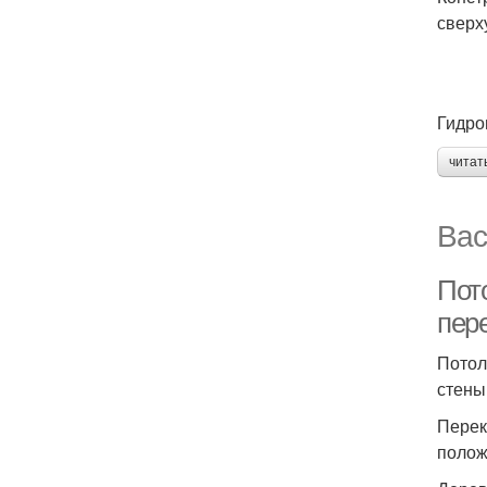
сверх
Гидро
читат
Вас
Пот
пер
Потол
стены
Перек
полож