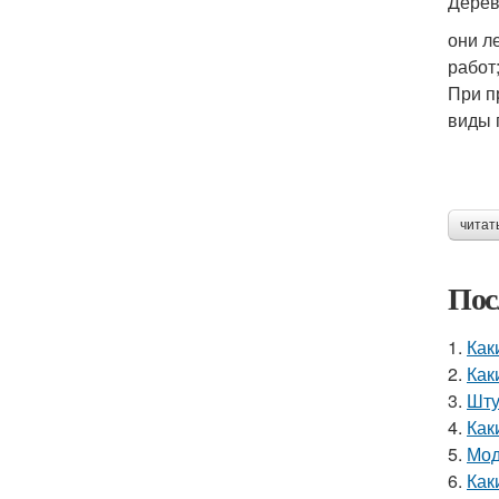
Дерев
они л
работ
При п
виды 
читат
Пос
1.
Как
2.
Как
3.
Шту
4.
Как
5.
Мод
6.
Как