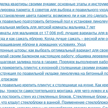
делка квартиры своими руками: основные этапы и инструм
лировка паркета: 6 советов для выбора и правильного уход
сстановление цвета паркета: возможно ли и как это сделать
к правильно подготовить бетонный пол к установке линоле
еальная мебель для детской комнаты мальчика 7 лет
мнаты для мальчиков от 17 006 руб: лучшие варианты для 
гда и как сажать яблоню. Когда лучше сажать – весной или 
ращивание яблони в домашних условиях. Уход
лонные шторы: как выбрать оптимальный вариант для свое
елай своим балконом настоящую работу: обшивка деревян
шаговая заливка пола в гараже. Порядок выполнения рабо
к прикрепить плинтус к кухонной столешнице своими рукам
струкция по правильной укладке линолеума на бетонный п
 отрезком
к правильно крепить плинтус к столешнице на кухне. Как кр
ры, тонкости самостоятельного монтажа, для чего нужен и 
к построить стену из стеклянных блоков. Стеклянные блоки
 что кладут стеклоблоки в ванной. Применение стеклоблоко
к сделать укладку стены из стеклоблоков своими руками. С