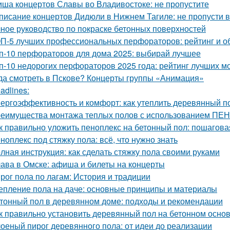
ша концертов Славы во Владивостоке: не пропустите
писание концертов Дидюли в Нижнем Тагиле: не пропусти 
ное руководство по покраске бетонных поверхностей
П-5 лучших профессиональных перфораторов: рейтинг и о
п-10 перфораторов для дома 2025: выбирай лучшее
п-10 недорогих перфораторов 2025 года: рейтинг лучших м
да смотреть в Пскове? Концерты группы «Анимация»
adlines:
ергоэффективность и комфорт: как утеплить деревянный п
еимущества монтажа теплых полов с использованием П
к правильно уложить пеноплекс на бетонный пол: пошагова
ноплекс под стяжку пола: всё, что нужно знать
лная инструкция: как сделать стяжку пола своими руками
ава в Омске: афиша и билеты на концерты
рог пола по лагам: История и традиции
епление пола на даче: основные принципы и материалы
тонный пол в деревянном доме: подходы и рекомендации
к правильно установить деревянный пол на бетонном осно
оеный пирог деревянного пола: от идеи до реализации