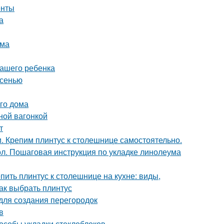
енты
а
ума
вашего ребенка
осенью
го дома
ной вагонкой
т
и. Крепим плинтус к столешнице самостоятельно.
ол. Пошаговая инструкция по укладке линолеума
епить плинтус к столешнице на кухне: виды,
как выбрать плинтус
 для создания перегородок
в
пособы укладки стеклоблоков