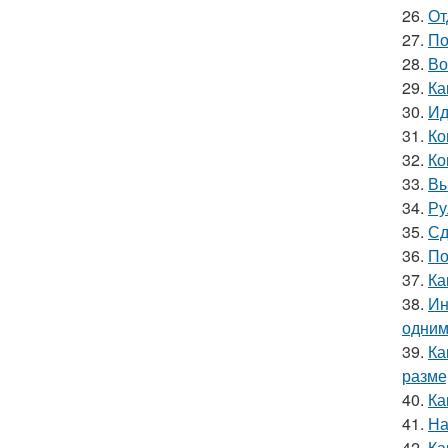
26.
От
27.
По
28.
Во
29.
Ка
30.
Ид
31.
Ко
32.
Ко
33.
Вы
34.
Ру
35.
Сд
36.
По
37.
Ка
38.
Ин
одним
39.
Ка
разме
40.
Ка
41.
На
42.
Ка