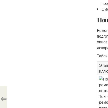
поэ
Смо
Пош
Ремон
подго
описа
декор
Табли
Этап
иллю
⇦