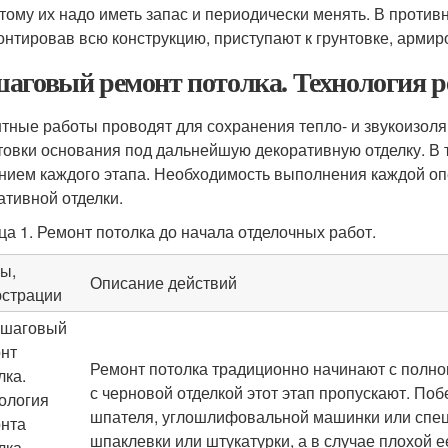
тому их надо иметь запас и периодически менять. В против
нтировав всю конструкцию, приступают к грунтовке, армир
аговый ремонт потолка. Технология р
тные работы проводят для сохранения тепло- и звукоизоля
товки основания под дальнейшую декоративную отделку. В 
нием каждого этапа. Необходимость выполнения каждой оп
ативной отделки.
ца 1. Ремонт потолка до начала отделочных работ.
ы,
Описание действий
страции
Ремонт потолка традиционно начинают с полног
с черновой отделкой этот этап пропускают. Поб
шпателя, углошлифовальной машинки или спец
шпаклевки или штукатурки, а в случае плохой ее