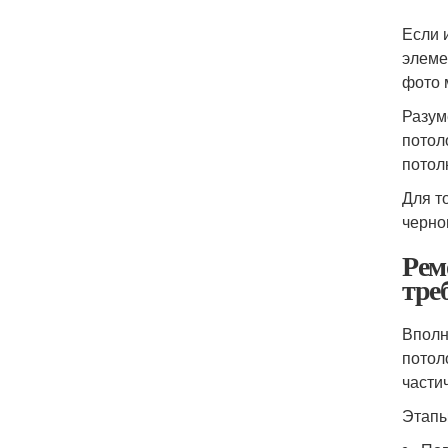
Если 
элеме
фото 
Разум
потол
потол
Для т
черно
Рем
тре
Вполн
потол
части
Этапы