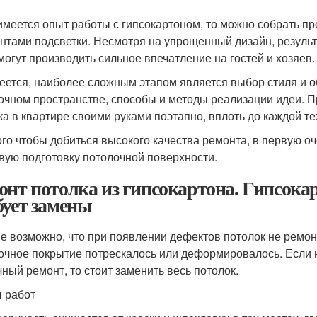
имеется опыт работы с гипсокартоном, то можно собрать п
нтами подсветки. Несмотря на упрощенный дизайн, результ
могут производить сильное впечатление на гостей и хозяев.
еется, наиболее сложным этапом является выбор стиля и о
очном пространстве, способы и методы реализации идеи. 
ка в квартире своими руками поэтапно, вплоть до каждой т
ого чтобы добиться высокого качества ремонта, в первую о
вую подготовку потолочной поверхности.
онт потолка из гипсокартона. Гипсока
бует замены
е возможно, что при появлении дефектов потолок не ремон
очное покрытие потрескалось или деформировалось. Если 
чный ремонт, то стоит заменить весь потолок.
 работ