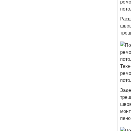
Расш
швов
тре
Заде
трещ
шво
монт
пено