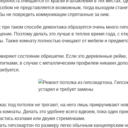
ерхность очищается от краски и шпаклевки в тех местах, г
собом не представляется возможным, тогда выходом станет 
бы не повредить коммуникации спрятанные за ним.
: при таком способе демонтажа образуется очень много гип
ение. Поэтому делать это лучше в теплое время года, с о
ы. Также комнату полностью очищают от мебели и предмето
веряют состояние обрешетки. Если это деревянные рейки, 
питками, в случае с металлическим профилем никаких доп
ребуется.
кас под потолок не трогают, на него лишь прикручивают но
а комнаты. Делать это удобнее всего вдвоем, пока один пр
астись козлами или двумя стремянками.
ать гипсокартон по размеру легко обычным канцелярским но