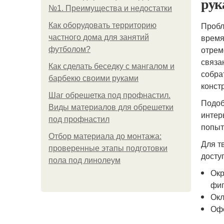
рук
№1. Преимущества и недостатки
Пробл
Как оборудовать территорию
время
частного дома для занятий
отрем
футболом?
связа
Как сделать беседку с мангалом и
собра
барбекю своими руками
конст
Шаг обрешетка под профнастил.
Подоб
Виды материалов для обрешетки
интер
под профнастил
попыт
Отбор материала до монтажа:
Для т
проверенные этапы подготовки
досту
пола под линолеум
Окр
фиг
Окл
Офо