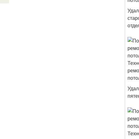
Удал
стар
отде
Удал
пяте