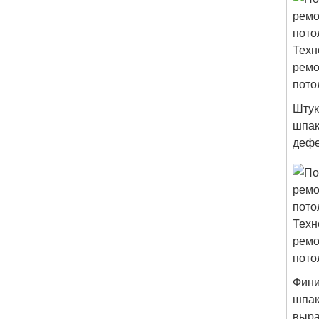
Штук
шпак
дефе
Фин
шпак
выра