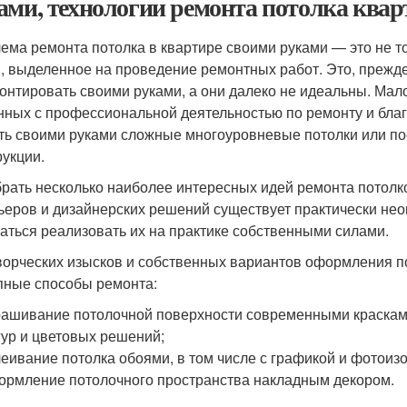
ами, технологии ремонта потолка квар
ема ремонта потолка в квартире своими руками — это не т
, выделенное на проведение ремонтных работ. Это, прежде 
онтировать своими руками, а они далеко не идеальны. Мало
нных с профессиональной деятельностью по ремонту и бла
ть своими руками сложные многоуровневые потолки или по
рукции.
рать несколько наиболее интересных идей ремонта потолко
ьеров и дизайнерских решений существует практически нео
аться реализовать их на практике собственными силами.
ворческих изысков и собственных вариантов оформления п
пные способы ремонта:
ашивание потолочной поверхности современными красками
ур и цветовых решений;
еивание потолка обоями, в том числе с графикой и фотои
рмление потолочного пространства накладным декором.