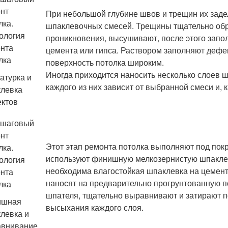
При небольшой глубине швов и трещин их зад
шпаклевочных смесей. Трещины тщательно обр
проникновения, высушивают, после этого запо
цемента или гипса. Раствором заполняют дефе
поверхность потолка широким.
Иногда приходится наносить несколько слоев 
атурка и
каждого из них зависит от выбранной смеси и, к
левка
ктов
Этот этап ремонта потолка выполняют под пок
используют финишную мелкозернистую шпаклев
необходима влагостойкая шпаклевка на цемен
наносят на предварительно прогрунтованную п
шпателя, тщательно выравнивают и затирают п
ишная
высыхания каждого слоя.
левка и
внивание