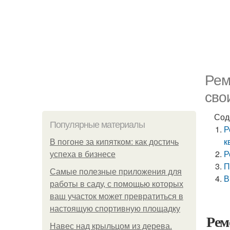
Рем
сво
Сод
Популярные материалы
Р
к
В погоне за кипятком: как достичь
Р
успеха в бизнесе
П
Самые полезные приложения для
В
работы в саду, с помощью которых
ваш участок может превратиться в
настоящую спортивную площадку
Рем
Навес над крыльцом из дерева.