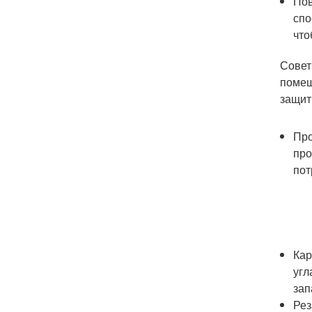
Пов
спо
что
Совет
помещ
защит
Про
про
пот
Кар
угл
зап
Рез