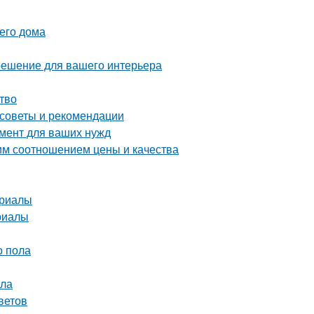
его дома
решение для вашего интерьера
тво
 советы и рекомендации
мент для ваших нужд
м соотношением цены и качества
ериалы
риалы
о пола
ола
ветов