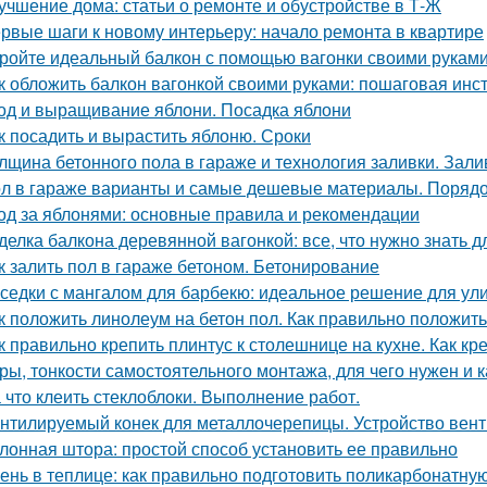
учшение дома: статьи о ремонте и обустройстве в Т-Ж
рвые шаги к новому интерьеру: начало ремонта в квартире
ройте идеальный балкон с помощью вагонки своими рукам
к обложить балкон вагонкой своими руками: пошаговая инс
од и выращивание яблони. Посадка яблони
к посадить и вырастить яблоню. Сроки
лщина бетонного пола в гараже и технология заливки. Зали
л в гараже варианты и самые дешевые материалы. Порядок
од за яблонями: основные правила и рекомендации
делка балкона деревянной вагонкой: все, что нужно знать 
к залить пол в гараже бетоном. Бетонирование
седки с мангалом для барбекю: идеальное решение для ул
к положить линолеум на бетон пол. Как правильно положит
к правильно крепить плинтус к столешнице на кухне. Как кр
ры, тонкости самостоятельного монтажа, для чего нужен и 
 что клеить стеклоблоки. Выполнение работ.
нтилируемый конек для металлочерепицы. Устройство вен
лонная штора: простой способ установить ее правильно
ень в теплице: как правильно подготовить поликарбонатную