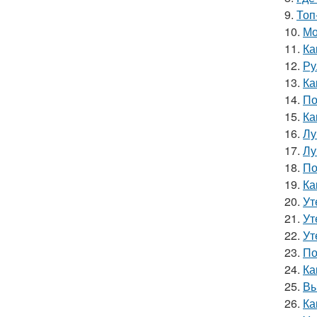
9.
Топ
10.
Мо
11.
Ка
12.
Ру
13.
Ка
14.
По
15.
Ка
16.
Лу
17.
Лу
18.
По
19.
Ка
20.
Ут
21.
Ут
22.
Ут
23.
По
24.
Ка
25.
Вы
26.
Ка