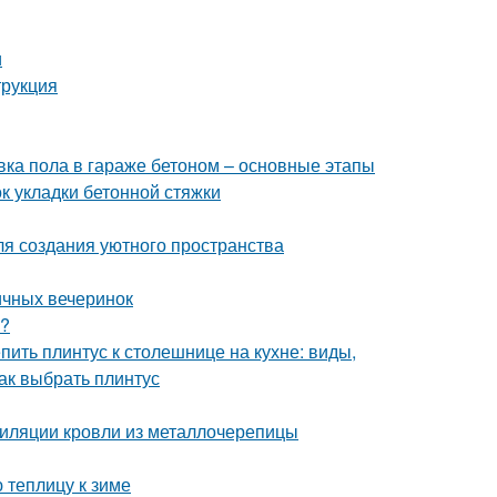
и
трукция
вка пола в гараже бетоном – основные этапы
 укладки бетонной стяжки
для создания уютного пространства
ичных вечеринок
ь?
епить плинтус к столешнице на кухне: виды,
как выбрать плинтус
тиляции кровли из металлочерепицы
 теплицу к зиме