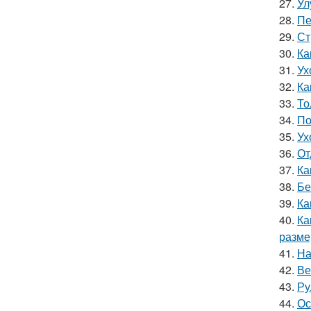
27.
Ул
28.
Пе
29.
Ст
30.
Ка
31.
Ух
32.
Ка
33.
То
34.
По
35.
Ух
36.
От
37.
Ка
38.
Бе
39.
Ка
40.
Ка
разме
41.
На
42.
Ве
43.
Ру
44.
Ос