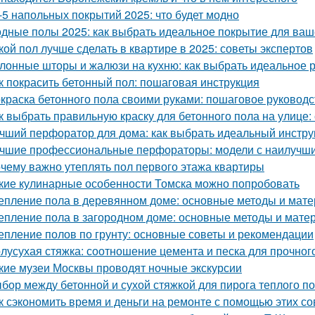
-5 напольных покрытий 2025: что будет модно
дные полы 2025: как выбрать идеальное покрытие для ваш
кой пол лучше сделать в квартире в 2025: советы экспертов
лонные шторы и жалюзи на кухню: как выбрать идеальное 
к покрасить бетонный пол: пошаговая инструкция
краска бетонного пола своими руками: пошаговое руководс
к выбрать правильную краску для бетонного пола на улице:
чший перфоратор для дома: как выбрать идеальный инстру
чшие профессиональные перфораторы: модели с наилучши
чему важно утеплять пол первого этажа квартиры
кие кулинарные особенности Томска можно попробовать
епление пола в деревянном доме: основные методы и мат
епление пола в загородном доме: основные методы и мате
епление полов по грунту: основные советы и рекомендации
лусухая стяжка: соотношение цемента и песка для прочног
кие музеи Москвы проводят ночные экскурсии
бор между бетонной и сухой стяжкой для пирога теплого п
к сэкономить время и деньги на ремонте с помощью этих со