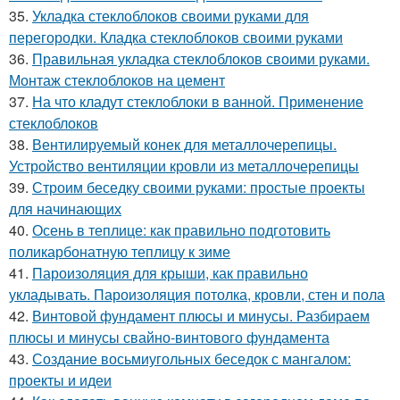
35.
Укладка стеклоблоков своими руками для
перегородки. Кладка стеклоблоков своими руками
36.
Правильная укладка стеклоблоков своими руками.
Монтаж стеклоблоков на цемент
37.
На что кладут стеклоблоки в ванной. Применение
стеклоблоков
38.
Вентилируемый конек для металлочерепицы.
Устройство вентиляции кровли из металлочерепицы
39.
Строим беседку своими руками: простые проекты
для начинающих
40.
Осень в теплице: как правильно подготовить
поликарбонатную теплицу к зиме
41.
Пароизоляция для крыши, как правильно
укладывать. Пароизоляция потолка, кровли, стен и пола
42.
Винтовой фундамент плюсы и минусы. Разбираем
плюсы и минусы свайно-винтового фундамента
43.
Создание восьмиугольных беседок с мангалом:
проекты и идеи