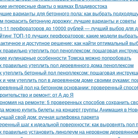
кие интересные факты о маяках Владивостока
чшие варианты для бетонного пола: как выбрать подходящ
м покрасить бетонную дорожку: лучшие варианты и советы
п-11 перфораторов до 10000 рублей — лучший выбор для д
йтинг ТОП-10 лучших перфораторов: какие модели выбрать 
актичное и доступное решение: как найти оптимальный вы
к правильно утеплить пол пеноплексом: пошаговая инструк
кие кулинарные особенности Томска можно попробовать
к правильно утеплить пол деревянного дома пеноплексом
к утеплить бетонный пол пеноплексом: пошаговая инструкц
к и чем утеплить пол в деревянном доме своими руками: п
ревянный пол на бетонном основании: проверенный спосо
роительство и ремонт: от А до Я
ономия на ремонте: 5 проверенных способов сохранить сво
да можно купить билеты на концерт группы Анимация в Но
учшай свой дом: ручная шлифовка паркета
еренный шаг к идеальной поверхности: как выровнять пол 
к правильно установить линолеум на неровном деревянном