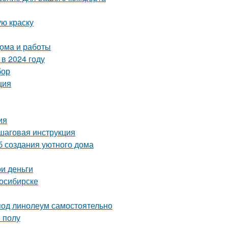
ую краску
ома и работы
в 2024 году
бор
ция
ия
ошаговая инструкция
б создания уютного дома
и деньги
восибирске
под линолеум самостоятельно
 полу