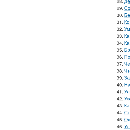
28.
Де
29.
Со
30.
Бе
31.
Ко
32.
Ум
33.
Ка
34.
Ка
35.
Бр
36.
По
37.
Че
38.
Чт
39.
За
40.
На
41.
Ул
42.
Ук
43.
Ка
44.
Ст
45.
Од
46.
Ус