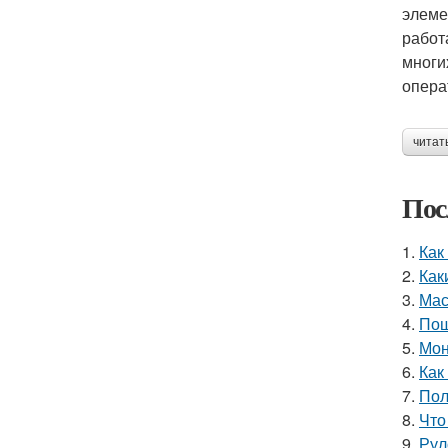
элеме
работ
многи
опера
читат
Пос
1.
Как
2.
Как
3.
Мас
4.
Пош
5.
Мон
6.
Как
7.
Пол
8.
Что
9.
Рул