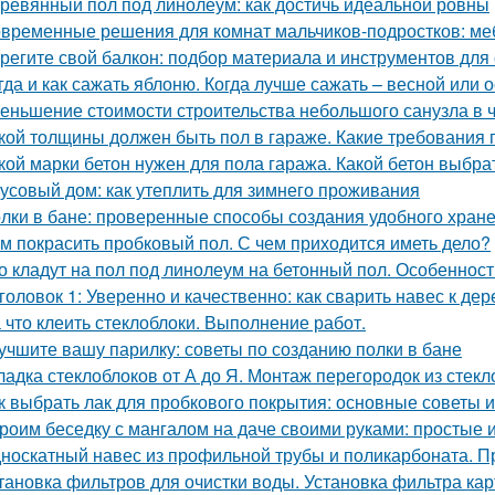
ревянный пол под линолеум: как достичь идеальной ровны
временные решения для комнат мальчиков-подростков: ме
регите свой балкон: подбор материала и инструментов для
гда и как сажать яблоню. Когда лучше сажать – весной или 
еньшение стоимости строительства небольшого санузла в 
кой толщины должен быть пол в гараже. Какие требования
кой марки бетон нужен для пола гаража. Какой бетон выбра
усовый дом: как утеплить для зимнего проживания
лки в бане: проверенные способы создания удобного хран
м покрасить пробковый пол. С чем приходится иметь дело?
о кладут на пол под линолеум на бетонный пол. Особенност
головок 1: Уверенно и качественно: как сварить навес к д
 что клеить стеклоблоки. Выполнение работ.
учшите вашу парилку: советы по созданию полки в бане
ладка стеклоблоков от А до Я. Монтаж перегородок из стек
к выбрать лак для пробкового покрытия: основные советы 
роим беседку с мангалом на даче своими руками: простые 
носкатный навес из профильной трубы и поликарбоната. П
тановка фильтров для очистки воды. Установка фильтра ка