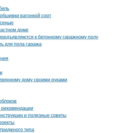
бель
 обшивки вагонкой сорт
осенью
частном доме
 предъявляются к бетонному гаражному полу
ть для пола гаража
ения
и
еревянному дому своими руками
лоблоков
и рекомендации
инструкции и полезные советы
роекты
ртриджного типа