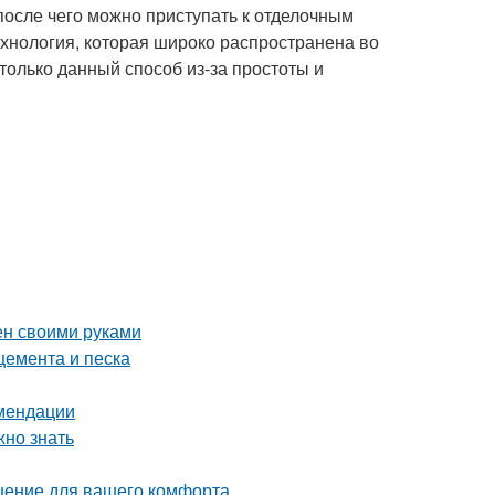
после чего можно приступать к отделочным
ехнология, которая широко распространена во
только данный способ из-за простоты и
ен своими руками
цемента и песка
омендации
жно знать
шение для вашего комфорта