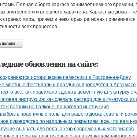
нтами. Полная сборка каркаса занимает немного времени, 
ам внутреннего и внешнего характера. Каркасные дома – т
х странах мира, причем в некоторых регионах применяется 
тивности всех процессов.
ь дальше →
ледние обновления на сайте:
 сохраняются исторические памятники в Ростове-на-Дону
ие местные фестивали и праздники проводятся в Арзамасе
тер-класс: как правильно сделать цементную штукатурку ст
аговая инструкция: как сделать раствор для штукатурки из 
таж вагонки на балконе: пошаговая инструкция
 выбрать практичные полы для вашего дома: советы и рек
ное руководство по напольным покрытиям: всё, что вам ну
 лучше выбрать для пола: обзор современных материалов
онные шторы на пластиковые окна в кухню: компактное ре