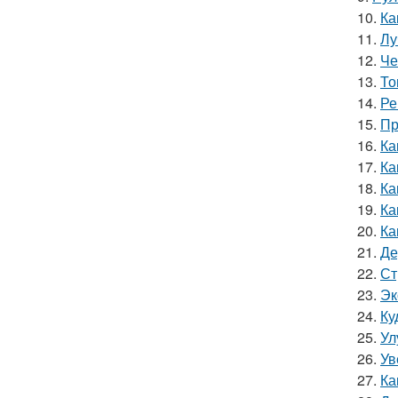
10.
Ка
11.
Лу
12.
Че
13.
То
14.
Ре
15.
Пр
16.
Ка
17.
Ка
18.
Ка
19.
Ка
20.
Ка
21.
Де
22.
Ст
23.
Эк
24.
Ку
25.
Ул
26.
Ув
27.
Ка