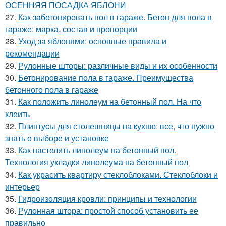
ОСЕННЯЯ ПОСАДКА ЯБЛОНИ
27.
Как забетонировать пол в гараже. Бетон для пола в
гараже: марка, состав и пропорции
28.
Уход за яблонями: основные правила и
рекомендации
29.
Рулонные шторы: различные виды и их особенности
30.
Бетонирование пола в гараже. Преимущества
бетонного пола в гараже
31.
Как положить линолеум на бетонный пол. На что
клеить
32.
Плинтусы для столешницы на кухню: все, что нужно
знать о выборе и установке
33.
Как настелить линолеум на бетонный пол.
Технология укладки линолеума на бетонный пол
34.
Как украсить квартиру стеклоблоками. Стеклоблоки и
интерьер
35.
Гидроизоляция кровли: принципы и технологии
36.
Рулонная штора: простой способ установить ее
правильно