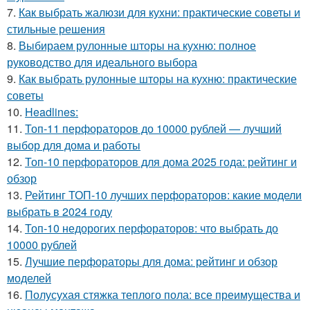
7.
Как выбрать жалюзи для кухни: практические советы и
стильные решения
8.
Выбираем рулонные шторы на кухню: полное
руководство для идеального выбора
9.
Как выбрать рулонные шторы на кухню: практические
советы
10.
Headlines:
11.
Топ-11 перфораторов до 10000 рублей — лучший
выбор для дома и работы
12.
Топ-10 перфораторов для дома 2025 года: рейтинг и
обзор
13.
Рейтинг ТОП-10 лучших перфораторов: какие модели
выбрать в 2024 году
14.
Топ-10 недорогих перфораторов: что выбрать до
10000 рублей
15.
Лучшие перфораторы для дома: рейтинг и обзор
моделей
16.
Полусухая стяжка теплого пола: все преимущества и