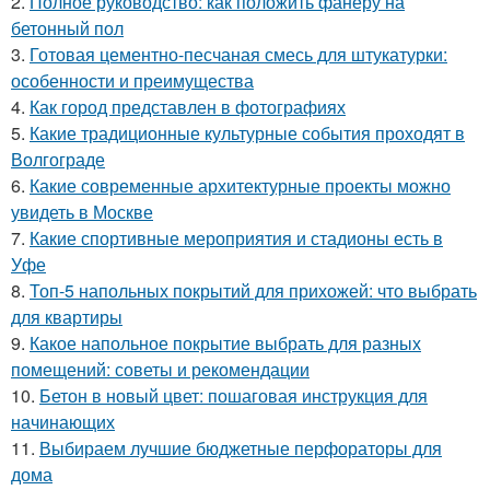
2.
Полное руководство: как положить фанеру на
бетонный пол
3.
Готовая цементно-песчаная смесь для штукатурки:
особенности и преимущества
4.
Как город представлен в фотографиях
5.
Какие традиционные культурные события проходят в
Волгограде
6.
Какие современные архитектурные проекты можно
увидеть в Москве
7.
Какие спортивные мероприятия и стадионы есть в
Уфе
8.
Топ-5 напольных покрытий для прихожей: что выбрать
для квартиры
9.
Какое напольное покрытие выбрать для разных
помещений: советы и рекомендации
10.
Бетон в новый цвет: пошаговая инструкция для
начинающих
11.
Выбираем лучшие бюджетные перфораторы для
дома