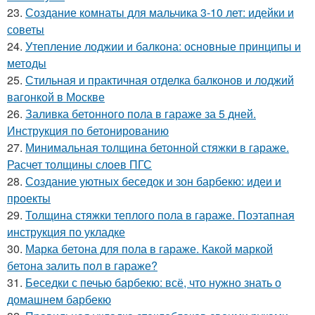
23.
Создание комнаты для мальчика 3-10 лет: идейки и
советы
24.
Утепление лоджии и балкона: основные принципы и
методы
25.
Стильная и практичная отделка балконов и лоджий
вагонкой в Москве
26.
Заливка бетонного пола в гараже за 5 дней.
Инструкция по бетонированию
27.
Минимальная толщина бетонной стяжки в гараже.
Расчет толщины слоев ПГС
28.
Создание уютных беседок и зон барбекю: идеи и
проекты
29.
Толщина стяжки теплого пола в гараже. Поэтапная
инструкция по укладке
30.
Марка бетона для пола в гараже. Какой маркой
бетона залить пол в гараже?
31.
Беседки с печью барбекю: всё, что нужно знать о
домашнем барбекю