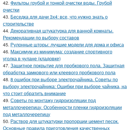
42.
Фильтры грубой и тонкой очистки воды. Грубой
очистки
43.
Беседка для дачи 3х4: все, что нужно знать о
строительстве
44.
Декоративная штукатурка для ванной комнаты.
Рекомендации по выбору составов
45.
Рулонные шторы: лучшие модели для дома и офиса
46.
Максимум из минимума: создание спортивного
уголка в чулане (кладовке)
47.
Защитное покрытие для пробкового пола. Защитная
обработка замкового или клеевого пробкового пола
48.
8 ошибок при выборе электрочайника. Советы по
выбору электрочайника: Ошибки при выборе чайника, на
что стоит обратить внимание
49.
Советы по монтажу гидроизоляции под
металлочерепицу. Особенности пленки гидроизоляции
под металлочерепицу
50.
Раствор для штукатурки пропорции цемент песок.
Основные правила приготовления качественных