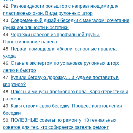
42.
Разновидности рольштор с направляющими для
пластиковых окон. Виды рулонных штор
43.
Современный дизайн беседки с мангалом: сочетание
функциональности и эстетики
44.
Чертежи навесов из профильной трубы.
Проектирование навеса
45.
Первая помощь для яблони: основные правила
ухода
46.
Станьте экспертом по установке рулонных штор:
легко и быстро
47.
Купили беговую дорожку… и куда ее поставить в
квартире?
48.
Плюсы и минусы пробкового пола. Характеристики и
размеры
49.
Как я строил свою беседку. Процесс изготовления
беседки
50.
ПОЛЕЗНЫЕ советы по ремонту. 18 гениальных
советов для тех, кто собирается затеять ремонт