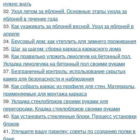
нужно знать
32.
Уход летом за яблоней. Основные этапы ухода за
яблоней в течение года
33.
Как ухаживать за яблоней весной. Уход за яблоней в
апреле
34.
Брусовый дом: как утеплить для зимнего проживания
35.
Шаг за шагом: сборка каркаса каркасного дома
36.
Как правильно уложить линолеум на бетонный пол.
Укладка линолеума на бетонный пол своими руками
37.
Безграничный контроль: использование скрытых
камер для безопасности и наблюдения
38.
Как собрать каркас из профиля для стен. Материалы,
применяемые для монтажа каркаса
39.
Укладка стеклоблоков своими руками для
перегородки. Кладка стеклоблоков своими руками
40.
Как установить стеклянные блоки. Процесс установки
блоков
41.
Улучшите вашу парилку: советы по созданию полки в
бане