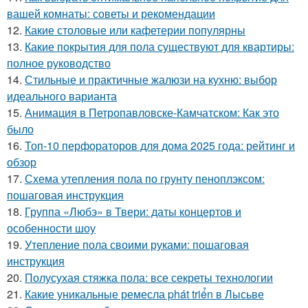
вашей комнаты: советы и рекомендации
12.
Какие столовые или кафетерии популярны
13.
Какие покрытия для пола существуют для квартиры:
полное руководство
14.
Стильные и практичные жалюзи на кухню: выбор
идеального варианта
15.
Анимация в Петропавловске-Камчатском: Как это
было
16.
Топ-10 перфораторов для дома 2025 года: рейтинг и
обзор
17.
Схема утепления пола по грунту пеноплэксом:
пошаговая инструкция
18.
Группа «Любэ» в Твери: даты концертов и
особенности шоу
19.
Утепление пола своими руками: пошаговая
инструкция
20.
Полусухая стяжка пола: все секреты технологии
21.
Какие уникальные ремесла phát triển в Лысьве