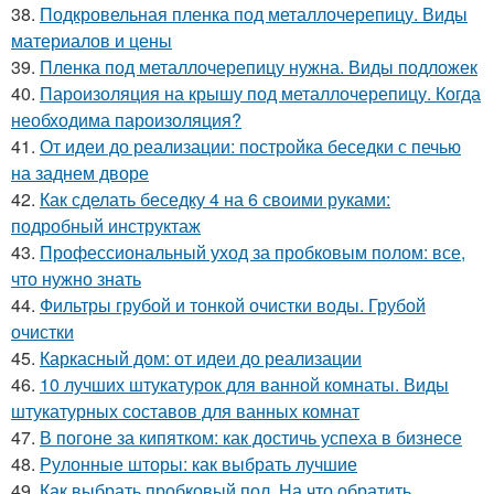
38.
Подкровельная пленка под металлочерепицу. Виды
материалов и цены
39.
Пленка под металлочерепицу нужна. Виды подложек
40.
Пароизоляция на крышу под металлочерепицу. Когда
необходима пароизоляция?
41.
От идеи до реализации: постройка беседки с печью
на заднем дворе
42.
Как сделать беседку 4 на 6 своими руками:
подробный инструктаж
43.
Профессиональный уход за пробковым полом: все,
что нужно знать
44.
Фильтры грубой и тонкой очистки воды. Грубой
очистки
45.
Каркасный дом: от идеи до реализации
46.
10 лучших штукатурок для ванной комнаты. Виды
штукатурных составов для ванных комнат
47.
В погоне за кипятком: как достичь успеха в бизнесе
48.
Рулонные шторы: как выбрать лучшие
49.
Как выбрать пробковый пол. На что обратить