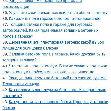
34.
Уход за яблонями: основные правила и
рекомендации
35.
Улучшите свой балкон: как выбрать и обшить вагонку
36.
Как залить пол в гараже бетоном. Бетонирование
37.
Толщина стяжки пола в гараже для грузовых
автомобилей. Какая правильная толщина бетонных
полов в гараже?
38.
Деревянная или пластиковая вагонка: какой выбор
лучше для облицовки балкона
39.
Заливка бетоном пола в гараже. Какой должна быть
толщина заливки?
40.
Что стелить под линолеум. В каких случаях подложка
под линолеум необходима, а когда — излишество
41.
Укладка линолеума на бетонный пол своими руками.
Технология укладки
42.
Как положить линолеум на бетон пол. Как правильно
положить?
43.
Как установить стеклянные блоки. Процесс установки
блоков