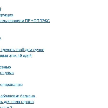
й
трукция
 использованием ПЕНОПЛЭКС
у
 сделать свой дом лучше
ощью этих 49 идей
осенью
го дома
етонированию
 облицовки балкона
ть для пола гаража
бность?