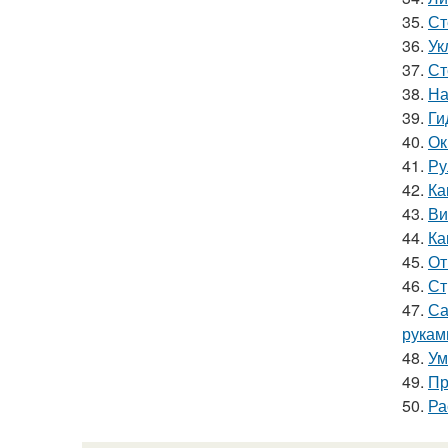
35.
Ст
36.
Ук
37.
Ст
38.
На
39.
Ги
40.
Ок
41.
Ру
42.
Ка
43.
Ви
44.
Ка
45.
От
46.
Ст
47.
Са
рукам
48.
Ум
49.
Пр
50.
Ра