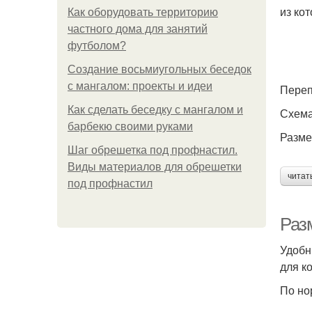
из ко
Как оборудовать территорию
частного дома для занятий
футболом?
Создание восьмиугольных беседок
с мангалом: проекты и идеи
Переп
Как сделать беседку с мангалом и
Схема
барбекю своими руками
Разме
Шаг обрешетка под профнастил.
Виды материалов для обрешетки
читат
под профнастил
Раз
Удобн
для к
По но