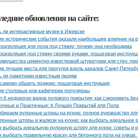
ледние обновления на сайте:
ь ли интерактивные музеи в Ижевске
ие исторические события оказали наибольшее влияние на 
роизоляция для пола под стяжку: почему она необходима
роизоляция под стяжку своими руками: пошаговая инструкц
имущества цементно-известковой штукатурки для стен: про
ие лучшие места для прогулок вдоль каналов Санкт-Петерб
ь ли памятники известным людям
 самому обшить лоджию: пошаговая инструкция
ие столовые или кафетерии популярны
п-5 недорогих видов полового покрытия: как сэкономить без
очные и Практичные: 6 Лучших Покрытий для Пола
бираем рулонные шторы на кухню: полное руководство дл
лонные шторы и жалюзи на кухню: как выбрать идеальное 
к выбрать идеальную рулонную штору для кухни: советы и
к выбрать правильную краску для бетонного пола на улице: