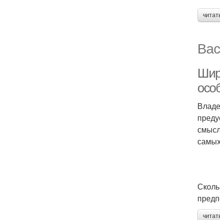
читат
Вас
Шир
осо
Владе
преду
смысл
самых
Сколь
предп
читат