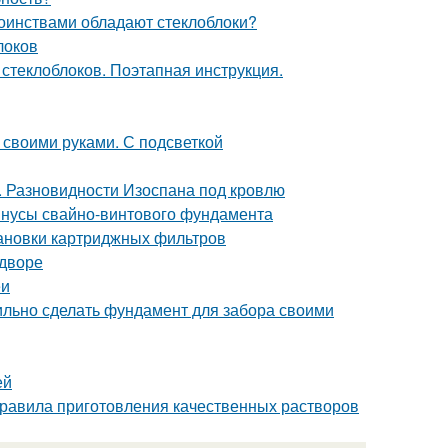
тоинствами обладают стеклоблоки?
локов
 стеклоблоков. Поэтапная инструкция.
 своими руками. С подсветкой
. Разновидности Изоспана под кровлю
инусы свайно-винтового фундамента
тановки картриджных фильтров
 дворе
еи
ильно сделать фундамент для забора своими
ей
правила приготовления качественных растворов