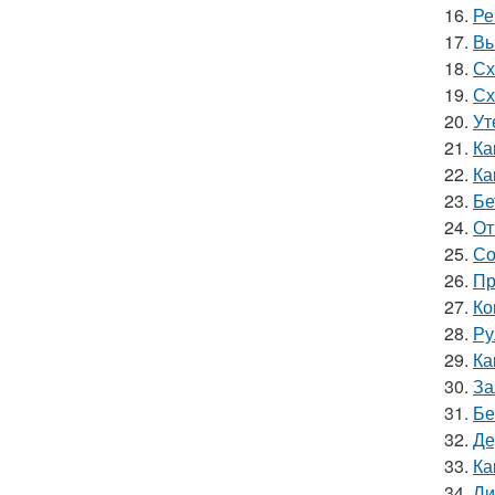
16.
Ре
17.
Вы
18.
Сх
19.
Сх
20.
Ут
21.
Ка
22.
Ка
23.
Бе
24.
От
25.
Со
26.
Пр
27.
Ко
28.
Ру
29.
Ка
30.
За
31.
Бе
32.
Де
33.
Ка
34.
Ли