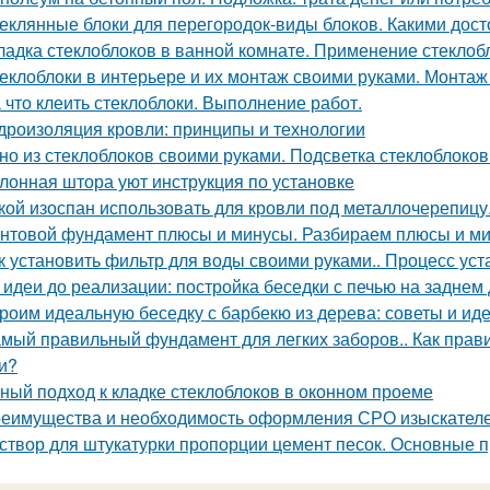
еклянные блоки для перегородок-виды блоков. Какими дос
ладка стеклоблоков в ванной комнате. Применение стеклоб
еклоблоки в интерьере и их монтаж своими руками. Монтаж
 что клеить стеклоблоки. Выполнение работ.
дроизоляция кровли: принципы и технологии
но из стеклоблоков своими руками. Подсветка стеклоблоков
лонная штора уют инструкция по установке
кой изоспан использовать для кровли под металлочерепицу
нтовой фундамент плюсы и минусы. Разбираем плюсы и м
к установить фильтр для воды своими руками.. Процесс ус
 идеи до реализации: постройка беседки с печью на заднем
роим идеальную беседку с барбекю из дерева: советы и ид
мый правильный фундамент для легких заборов.. Как прав
и?
ный подход к кладке стеклоблоков в оконном проеме
еимущества и необходимость оформления СРО изыскател
створ для штукатурки пропорции цемент песок. Основные 