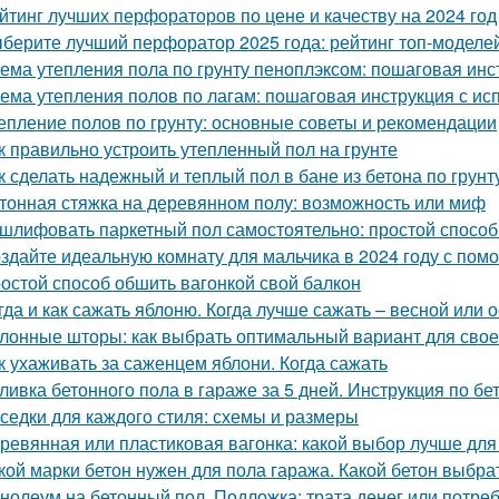
йтинг лучших перфораторов по цене и качеству на 2024 год
берите лучший перфоратор 2025 года: рейтинг топ-моделе
ема утепления пола по грунту пеноплэксом: пошаговая инс
ема утепления полов по лагам: пошаговая инструкция с
епление полов по грунту: основные советы и рекомендации
к правильно устроить утепленный пол на грунте
к сделать надежный и теплый пол в бане из бетона по грунт
тонная стяжка на деревянном полу: возможность или миф
шлифовать паркетный пол самостоятельно: простой способ
здайте идеальную комнату для мальчика в 2024 году с пом
остой способ обшить вагонкой свой балкон
гда и как сажать яблоню. Когда лучше сажать – весной или 
лонные шторы: как выбрать оптимальный вариант для свое
к ухаживать за саженцем яблони. Когда сажать
ливка бетонного пола в гараже за 5 дней. Инструкция по б
седки для каждого стиля: схемы и размеры
ревянная или пластиковая вагонка: какой выбор лучше для
кой марки бетон нужен для пола гаража. Какой бетон выбра
нолеум на бетонный пол. Подложка: трата денег или потре