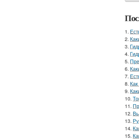
Пос
1.
Ест
2.
Как
3.
Гид
4.
Гид
5.
Пре
6.
Как
7.
Ест
8.
Как
9.
Как
10.
То
11.
Пр
12.
Вы
13.
Ру
14.
Ка
15.
Ка