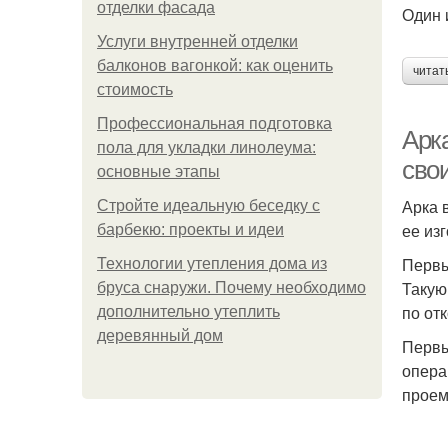
отделки фасада
Один 
Услуги внутренней отделки
балконов вагонкой: как оценить
читат
стоимость
Профессиональная подготовка
Арк
пола для укладки линолеума:
сво
основные этапы
Арка 
Стройте идеальную беседку с
ее из
барбекю: проекты и идеи
Первы
Технологии утепления дома из
Такую
бруса снаружи. Почему необходимо
по от
дополнительно утеплить
деревянный дом
Первы
опера
проем