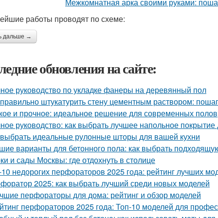
ейшие работы проводят по схеме:
ь дальше →
ледние обновления на сайте:
ное руководство по укладке фанеры на деревянный пол
 правильно штукатурить стену цементным раствором: поша
кое и прочное: идеальное решение для современных полов
ное руководство: как выбрать лучшее напольное покрытие
 выбрать идеальные рулонные шторы для вашей кухни
шие варианты для бетонного пола: как выбрать подходящую
ки и сады Москвы: где отдохнуть в столице
-10 недорогих перфораторов 2025 года: рейтинг лучших мо
форатор 2025: как выбрать лучший среди новых моделей
чшие перфораторы для дома: рейтинг и обзор моделей
йтинг перфораторов 2025 года: Топ-10 моделей для профе