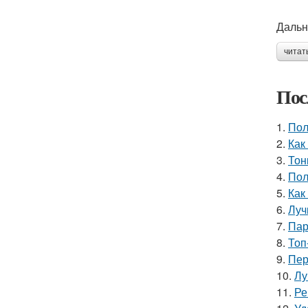
Дальн
читат
Пос
1.
Пол
2.
Как
3.
Тон
4.
Пол
5.
Как
6.
Луч
7.
Пар
8.
Топ
9.
Пер
10.
Лу
11.
Ре