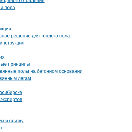
 водяного отопления
ии пола
укция
вное решение для теплого пола
инструкция
их
вные принципы
ревянные полы на бетонном основании
евянным лагам
восибирске
 экспертов
ум и плитку
т