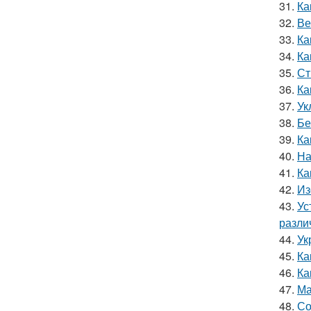
31.
Ка
32.
Ве
33.
Ка
34.
Ка
35.
Ст
36.
Ка
37.
Ук
38.
Бе
39.
Ка
40.
На
41.
Ка
42.
Из
43.
Ус
разли
44.
Ук
45.
Ка
46.
Ка
47.
Ма
48.
Со