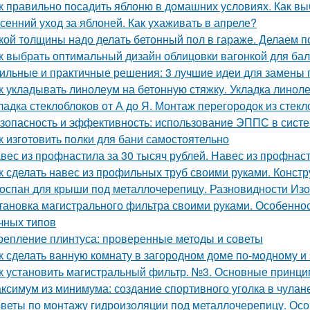
к правильно посадить яблоню в домашних условиях. Как в
сенний уход за яблоней. Как ухаживать в апреле?
кой толщины надо делать бетонный пол в гараже. Делаем п
к выбрать оптимальный дизайн облицовки вагонкой для бал
ильные и практичные решения: 3 лучшие идеи для замены 
к укладывать линолеум на бетонную стяжку. Укладка линол
ладка стеклоблоков от А до Я. Монтаж перегородок из стек
зопасность и эффективность: использование ЭППС в систе
к изготовить полки для бани самостоятельно
вес из профнастила за 30 тысяч рублей. Навес из профнас
к сделать навес из профильных труб своими руками. Конст
оспан для крыши под металлочерепицу. Разновидности Из
тановка магистрального фильтра своими руками. Особенно
чных типов
репление плинтуса: проверенные методы и советы
к сделать ванную комнату в загородном доме по-модному 
к установить магистральный фильтр. №3. Основные принци
ксимум из минимума: создание спортивного уголка в чулане
веты по монтажу гидроизоляции под металлочерепицу. Осо