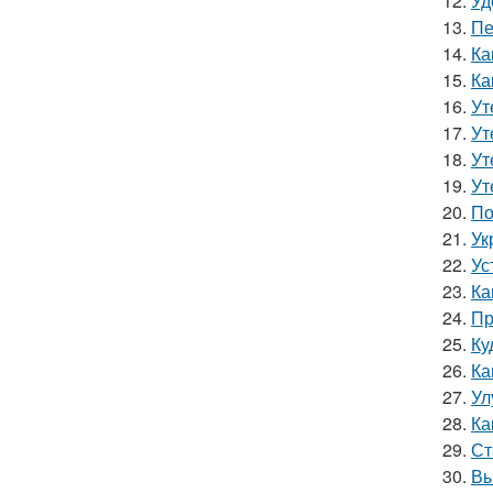
12.
Уд
13.
Пе
14.
Ка
15.
Ка
16.
Ут
17.
Ут
18.
Ут
19.
Ут
20.
По
21.
Ук
22.
Ус
23.
Ка
24.
Пр
25.
Ку
26.
Ка
27.
Ул
28.
Ка
29.
Ст
30.
Вы