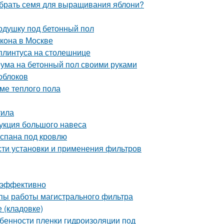
ыбрать семя для выращивания яблони?
одушку под бетонный пол
кона в Москве
плинтуса на столешнице
еума на бетонный пол своими руками
лоблоков
ме теплого пола
тила
рукция большого навеса
оспана под кровлю
сти установки и применения фильтров
и эффективно
пы работы магистрального фильтра
 (кладовке)
бенности пленки гидроизоляции под