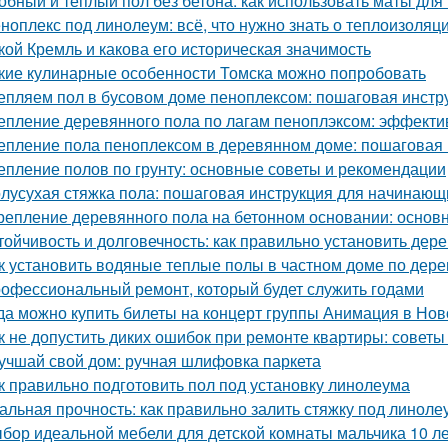
обный и теплый пол без бетона: как использовать маты для
ноплекс под линолеум: всё, что нужно знать о теплоизоляц
кой Кремль и какова его историческая значимость
кие кулинарные особенности Томска можно попробовать
епляем пол в бусовом доме пеноплексом: пошаговая инстр
епление деревянного пола по лагам пеноплэксом: эффекти
епление пола пеноплексом в деревянном доме: пошаговая 
епление полов по грунту: основные советы и рекомендации
лусухая стяжка пола: пошаговая инструкция для начинающ
репление деревянного пола на бетонном основании: осно
тойчивость и долговечность: как правильно установить де
к установить водяные теплые полы в частном доме по дер
офессиональный ремонт, который будет служить годами
да можно купить билеты на концерт группы Анимация в Но
к не допустить диких ошибок при ремонте квартиры: советы
учшай свой дом: ручная шлифовка паркета
к правильно подготовить пол под установку линолеума
альная прочность: как правильно залить стяжку под линоле
бор идеальной мебели для детской комнаты мальчика 10 ле