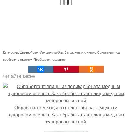
Категории:
Цветной лак
,
Лак для пробки
,
Загрязнения с умом
,
Основания под
пробковую отделку
,
Пробковое покрытие
Читайте также
Обработка теплицы из поликарбоната медным
купоросом осенью. Как обработать теплицы медным
купоросом весной