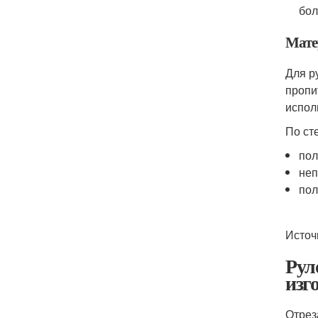
бол
Мате
Для р
пропи
испол
По ст
пол
не
пол
Источ
Рул
изг
Отрез