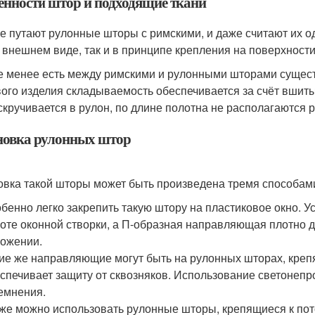
енности штор и подходящие ткани
е путают рулонные шторы с римскими, и даже считают их о
о внешнем виде, так и в принципе крепления на поверхности
е менее есть между римскими и рулонными шторами сущест
вого изделия складываемость обеспечивается за счёт вшиты
скручивается в рулон, по длине полотна не располагаются 
новка рулонных штор
овка такой шторы может быть произведена тремя способам
бенно легко закрепить такую штору на пластиковое окно. 
оте оконной створки, а П-образная направляющая плотно д
ожении.
ие же направляющие могут быть на рулонных шторах, крепя
спечивает защиту от сквозняков. Использование светонеп
емнения.
же можно использовать рулонные шторы, крепящиеся к пот