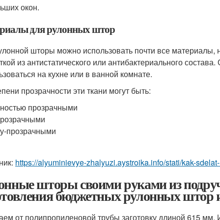
ьших окон.
риалы для рулонных штор
улонной шторы можно использовать почти все материалы, 
ткой из антистатического или антибактериального состава. 
ьзоваться на кухне или в ванной комнате.
епени прозрачности эти ткани могут быть:
ностью прозрачными
прозрачными
у-прозрачными
ник:
https://alyuminievye-zhalyuzi.aystroika.info/stati/kak-sdela
онные шторы своими руками из подру
отовления бюджетных рулонных штор и
аем от полипропиленовой трубы заготовку длиной 615 мм. 