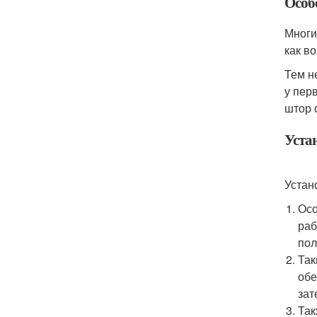
Особ
Многи
как в
Тем н
у пер
штор 
Уста
Устан
Осо
раб
пол
Так
обе
зат
Так