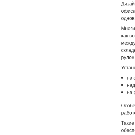
Дизай
офиса
однов
Многи
как в
между
склад
рулон
Устан
на 
над
на 
Особе
работ
Такие
обесп