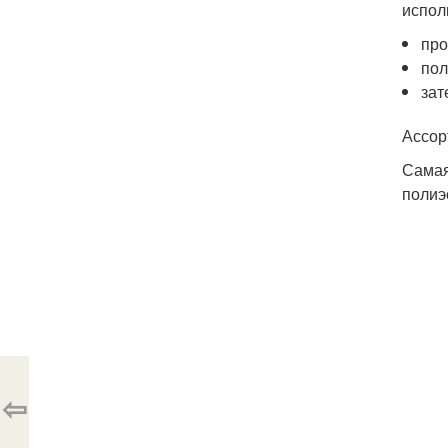
испол
про
пол
за
Ассор
Самая
полиэ
⇦