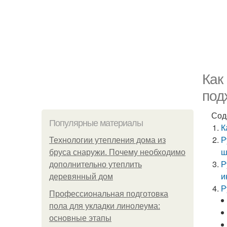
Как
под
Сод
Популярные материалы
К
Р
Технологии утепления дома из
ш
бруса снаружи. Почему необходимо
Р
дополнительно утеплить
и
деревянный дом
Р
Профессиональная подготовка
пола для укладки линолеума:
основные этапы