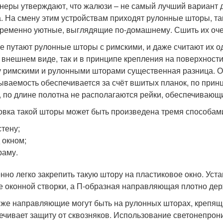
неры утверждают, что жалюзи – не самый лучший вариант 
. На смену этим устройствам приходят рулонные шторы, та
ременно уютные, выглядящие по-домашнему. Сшить их очень
е путают рулонные шторы с римскими, и даже считают их о
о внешнем виде, так и в принципе крепления на поверхности
 римскими и рулонными шторами существенная разница. Он
ываемость обеспечивается за счёт вшитых планок, по принц
, по длине полотна не располагаются рейки, обеспечивающи
овка такой шторы может быть произведена тремя способам
стену;
 окном;
раму.
нно легко закрепить такую штору на пластиковое окно. Уст
е оконной створки, а П-образная направляющая плотно держ
 же направляющие могут быть на рулонных шторах, крепящи
ечивает защиту от сквозняков. Использование светонепро