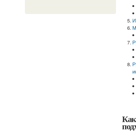
И
М
Р
Р
и
Как
под