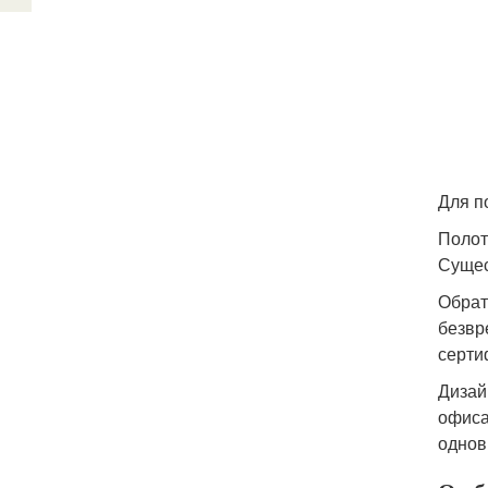
Для п
Полот
Сущес
Обрат
безвр
серти
Дизай
офиса
однов